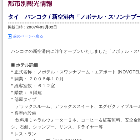
タイ バンコク / 新空港内「ノボテル・スワンナブ
掲載日時：
2007年03月02日
前のページへ戻る
バンコクの新空港内に昨年オープンいたしました「ノボテル・ス
■ ホテル詳細
* 正式名称： ノボテル・スワンナブーム・エアポート (NOVOTEL SUV
* 開業： ２００６年１０月
* 総客室数： ６１２室
* 階数： ５階建
* 部屋タイプ
デラックスルーム、デラックススイート、エグゼクティブルー
* 客室内設備
飲料用ミネラルウォーター２本、コーヒー＆紅茶無料、安全金
シ、石鹸、シャンプー、リンス、ドライヤー等
* レストラン