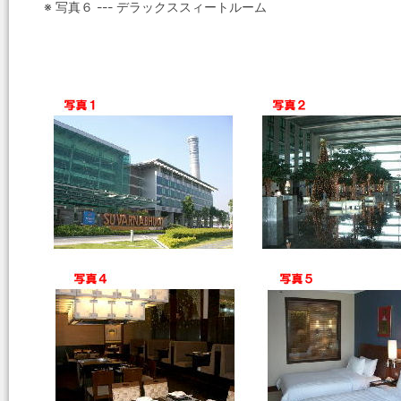
※ 写真６ --- デラックススィートルーム