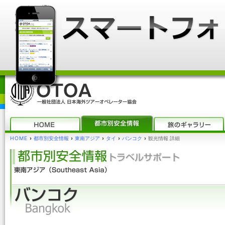
HOME
›
都市別安全情報
›
東南アジア
›
タイ
›
バンコク
›
観光情報 詳細