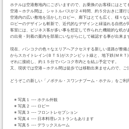
ホテルは空港敷地内にございますので、お乗換のお客様にはとて
空港～ホテル間は、シャトルバスが２４時間、約５分おきに運行
空港内の広い敷地を活かしたロビー、廊下はとても広く、様々な
ロビーのデザインも斬新で、近代的なデザインと緑溢れる自然が
客室には、ビジネス客が多い事を想定して作られた機能的な机が
の出発・到着の案内を部屋にいながらにして確認する事が出来ま
現在、バンコクの色々なエリアへアクセスする新しい道路が整備
からスカイトレイン(ＢＴＳ)がスクンビット線と、地下鉄(ＭＲ
ぞれに接続し、約１５分でバンコク市内とを結ぶ予定です。
又、現状では空港～ホテル間は徒歩では移動出来ませんので、ご
どうぞこの新しい「ノボテル・スワンナブーム・ホテル」をご利
※ 写真１ --- ホテル外観
※ 写真２ --- ロビー
※ 写真３ --- フロントレセプション
※ 写真４ --- 日本料理レストランもあります
※ 写真５ --- デラックスルーム