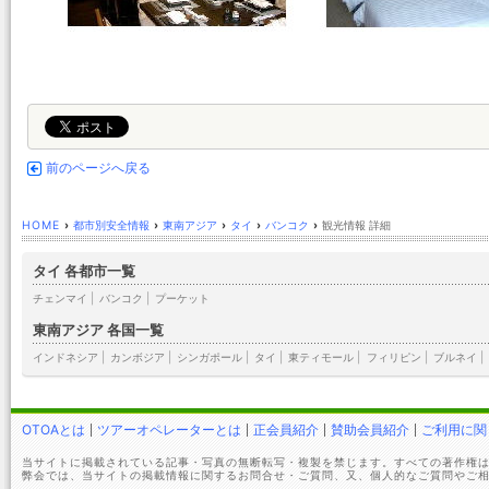
前のページへ戻る
HOME
›
都市別安全情報
›
東南アジア
›
タイ
›
バンコク
›
観光情報 詳細
タイ 各都市一覧
チェンマイ
|
バンコク
|
プーケット
東南アジア 各国一覧
インドネシア
|
カンボジア
|
シンガポール
|
タイ
|
東ティモール
|
フィリピン
|
ブルネイ
|
OTOAとは
ツアーオペレーターとは
正会員紹介
賛助会員紹介
ご利用に関
当サイトに掲載されている記事・写真の無断転写・複製を禁じます。すべての著作権は
弊会では、当サイトの掲載情報に関するお問合せ・ご質問、又、個人的なご質問やご相