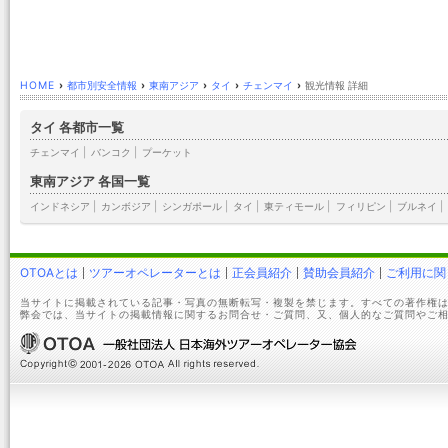
HOME
›
都市別安全情報
›
東南アジア
›
タイ
›
チェンマイ
›
観光情報 詳細
タイ 各都市一覧
チェンマイ
|
バンコク
|
プーケット
東南アジア 各国一覧
インドネシア
|
カンボジア
|
シンガポール
|
タイ
|
東ティモール
|
フィリピン
|
ブルネイ
|
OTOAとは
ツアーオペレーターとは
正会員紹介
賛助会員紹介
ご利用に関
当サイトに掲載されている記事・写真の無断転写・複製を禁じます。すべての著作権は
弊会では、当サイトの掲載情報に関するお問合せ・ご質問、又、個人的なご質問やご相