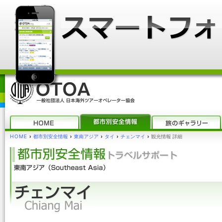
HOME
›
都市別安全情報
›
東南アジア
›
タイ
›
チェンマイ
›
観光情報 詳細