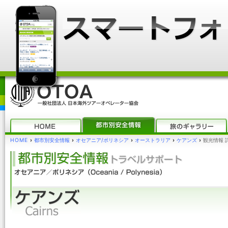
HOME
›
都市別安全情報
›
オセアニア/ポリネシア
›
オーストラリア
›
ケアンズ
›
観光情報 