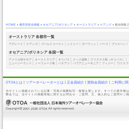
HOME
›
都市別安全情報
›
オセアニア/ポリネシア
›
オーストラリア
›
ケアンズ
›
観光情報 
オーストラリア 各都市一覧
アデレード
|
ケアンズ
|
ゴールドコースト
|
シドニー
|
ダーウィン
|
パース
|
ブリスベン
|
オセアニア/ポリネシア 各国一覧
アメリカ領サモア
|
オーストラリア
|
キリバス
|
クック諸島
|
クリスマス島（キリバス）
|
ニュージーランド
|
ノーフォーク島
|
バヌアツ
|
パプアニューギニア
|
フィジー
|
ワリスフ
OTOAとは
ツアーオペレーターとは
正会員紹介
賛助会員紹介
ご利用に関
当サイトに掲載されている記事・写真の無断転写・複製を禁じます。すべての著作権は
弊会では、当サイトの掲載情報に関するお問合せ・ご質問、又、個人的なご質問やご相