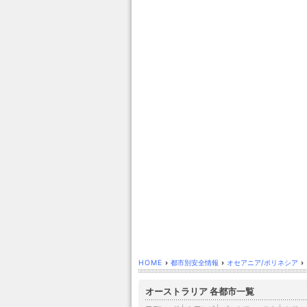
HOME
›
都市別安全情報
›
オセアニア/ポリネシア
›
オーストラリア 各都市一覧