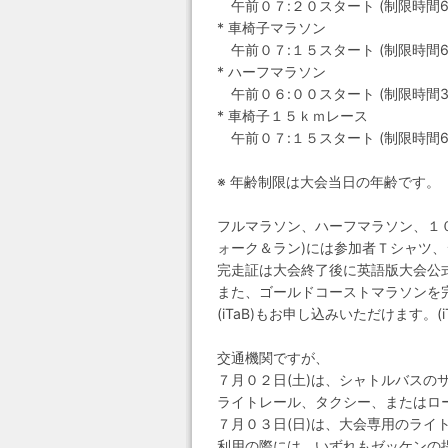
午前０７:２０スタート (制限時間6時
* 車椅子マラソン
午前０７:１５スタート (制限時間6時
* ハーフマラソン
午前０６:００スタート (制限時間3
* 車椅子１５ｋｍレース
午前０７:１５スタート (制限時間6時
※ 年齢制限は大会当日の年齢です。
フルマラソン、ハーフマラソン、１
ォーク＆ラン)には参加者Ｔシャツ
完走証は大会終了後に英語版大会公
また、ゴールドコーストマラソンを
(iTaB)もお申し込みいただけます。
交通機関ですが、
７月０２日(土)は、シャトルバスの
ライトレール、タクシー、またはロ
７月０３日(日)は、大会専用のライ
利用の際には、いずれもゼッケンの