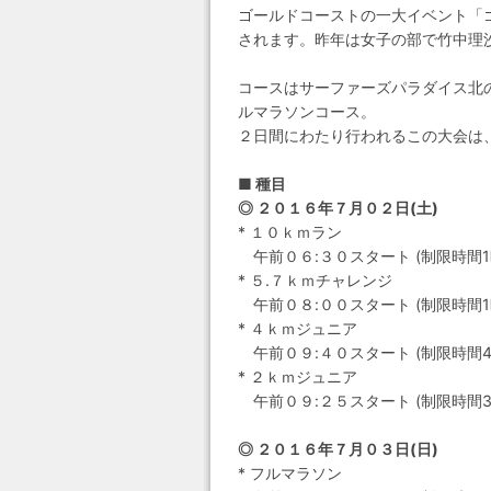
ゴールドコーストの一大イベント「ゴ
されます。昨年は女子の部で竹中理
コースはサーファーズパラダイス北
ルマラソンコース。
２日間にわたり行われるこの大会は
■ 種目
◎ ２０１６年７月０２日(土)
* １０ｋｍラン
午前０６:３０スタート (制限時間1時
* ５.７ｋｍチャレンジ
午前０８:００スタート (制限時間1
* ４ｋｍジュニア
午前０９:４０スタート (制限時間40
* ２ｋｍジュニア
午前０９:２５スタート (制限時間30
◎ ２０１６年７月０３日(日)
* フルマラソン