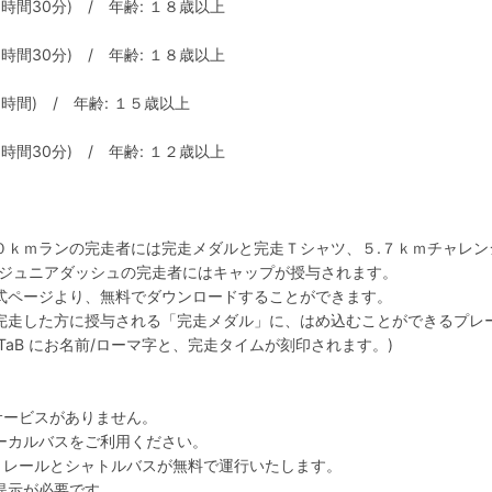
間30分) / 年齢: １８歳以上
間30分) / 年齢: １８歳以上
時間) / 年齢: １５歳以上
間30分) / 年齢: １２歳以上
０ｋｍランの完走者には完走メダルと完走Ｔシャツ、５.７ｋｍチャレン
、ジュニアダッシュの完走者にはキャップが授与されます。
式ページより、無料でダウンロードすることができます。
完走した方に授与される「完走メダル」に、はめ込むことができるプレ
(iTaB にお名前/ローマ字と、完走タイムが刻印されます。)
サービスがありません。
ーカルバスをご利用ください。
トレールとシャトルバスが無料で運行いたします。
提示が必要です。