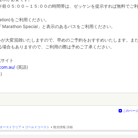
午前０５:００～１５:００の時間帯は、ゼッケンを提示すれば無料でご
tation)をご利用ください。
rathon Special」と表示のあるバスをご利用ください。
ホテルが大変混雑いたしますので、早めのご予約をおすすめいたします。ま
る場合もありますので、ご利用の際は予めご了承ください。
式サイト
com.au/
(英語)
)
このペー
オーストラリア
›
ゴールドコースト
›
観光情報 詳細