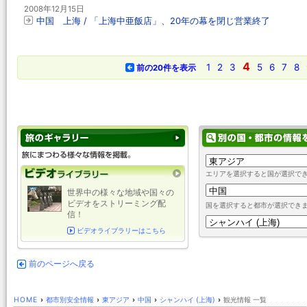
2008年12月15日
中国 上海 / 「上海中亜飯店」、20年の幕を閉じ営業終了
4
1
2
3
5
6
7
8
前の20件を表示
エリアを選択すると国が選択で
世界中の様々な地域や国々の
ビデオをストリーミング配
国を選択すると都市が選択でき
信！
ビデオライブラリーはこちら
前のページへ戻る
HOME
›
都市別安全情報
›
東アジア
›
中国
›
シャンハイ (上海)
›
観光情報 一覧