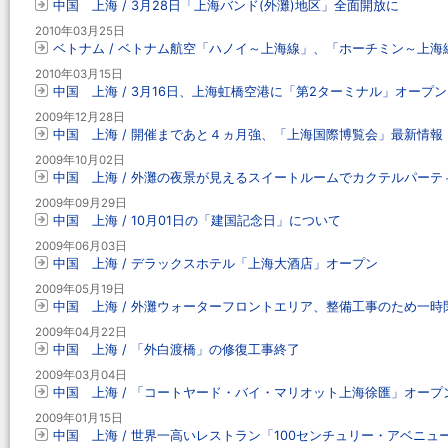
中国 上海 / 3月28日「上海バンド(外灘)地区」全面開放に
2010年03月25日
ベトナム / ベトナム航空「ハノイ～上海線」、「ホーチミン～上海
2010年03月15日
中国 上海 / 3月16日、上海虹橋空港に「第2ターミナル」オープン
2009年12月28日
中国 上海 / 開催まであと４ヵ月強、「上海国際博覧会」最新情報
2009年10月02日
中国 上海 / 外灘の夜景が見えるスイートルームでカクテルパーテ
2009年09月29日
中国 上海 / 10月01日の「建国記念日」について
2009年06月03日
中国 上海 / デラックスホテル「上海大酒店」オープン
2009年05月19日
中国 上海 / 外灘ウォーターフロントエリア、整備工事のため一時
2009年04月22日
中国 上海 / 「外白渡橋」の修復工事終了
2009年03月04日
中国 上海 / 「コートヤード・バイ・マリオット上海徐匯」オープ
2009年01月15日
中国 上海 / 世界一高いレストラン「100センチュリー・アベニ