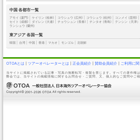
中国 各都市一覧
アモイ (厦門)
|
ケイリン (桂林)
|
コウシュウ (広州)
|
コウシュウ (杭州)
|
コンメイ (昆明)
|
セイト (成都)
|
ダイレン (大連)
|
チョウシュン (長春)
|
チンタオ (青島)
|
テンシン（天津
ランシュウ (蘭州)
東アジア 各国一覧
韓国
|
台湾
|
中国
|
香港
|
マカオ
|
モンゴル
|
北朝鮮
OTOAとは
ツアーオペレーターとは
正会員紹介
賛助会員紹介
ご利用に関
当サイトに掲載されている記事・写真の無断転写・複製を禁じます。すべての著作権は
弊会では、当サイトの掲載情報に関するお問合せ・ご質問、又、個人的なご質問やご相