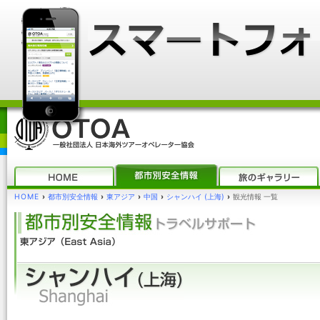
HOME
›
都市別安全情報
›
東アジア
›
中国
›
シャンハイ (上海)
›
観光情報 一覧