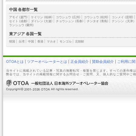
中国 各都市一覧
アモイ (厦門)
|
ケイリン (桂林)
|
コウシュウ (広州)
|
コウシュウ (杭州)
|
コンメイ (昆明)
|
セイト (成都)
|
ダイレン (大連)
|
チョウシュン (長春)
|
チンタオ (青島)
|
テンシン（天津
ランシュウ (蘭州)
東アジア 各国一覧
韓国
|
台湾
|
中国
|
香港
|
マカオ
|
モンゴル
|
北朝鮮
OTOAとは
ツアーオペレーターとは
正会員紹介
賛助会員紹介
ご利用に関
当サイトに掲載されている記事・写真の無断転写・複製を禁じます。すべての著作権は
弊会では、当サイトの掲載情報に関するお問合せ・ご質問、又、個人的なご質問やご相