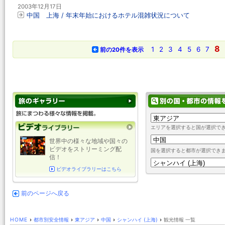
2003年12月17日
中国 上海 / 年末年始におけるホテル混雑状況について
8
1
2
3
4
5
6
7
前の20件を表示
エリアを選択すると国が選択で
世界中の様々な地域や国々の
ビデオをストリーミング配
国を選択すると都市が選択でき
信！
ビデオライブラリーはこちら
前のページへ戻る
HOME
›
都市別安全情報
›
東アジア
›
中国
›
シャンハイ (上海)
›
観光情報 一覧