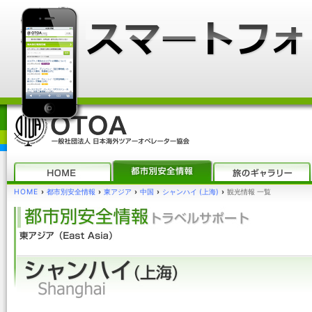
HOME
›
都市別安全情報
›
東アジア
›
中国
›
シャンハイ (上海)
›
観光情報 一覧