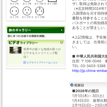
ザ）取得は免除され
タイプA
タイプB
タイプB-3
タイプBF
（※北京時間2024年1
入国理由を示す招待
タイプC
タイプO-2
タイプSE
書類を持参すること
パスポートの有効残
あることが望ましい
※上記情報は、予告
きましては、出発前
い。
世界中の様々な地域や国々の
ビデオをストリーミング配
■ 中華人民共和国大
信！
住所: 〒106-0046
ビデオライブラリーはこちら
TEL: 03-3403-3388
http://jp.china-emba
■2026年の祝日
1月1日(木)～3日(土)
1月4日(日) 振替出
2月15日(日)～23日(