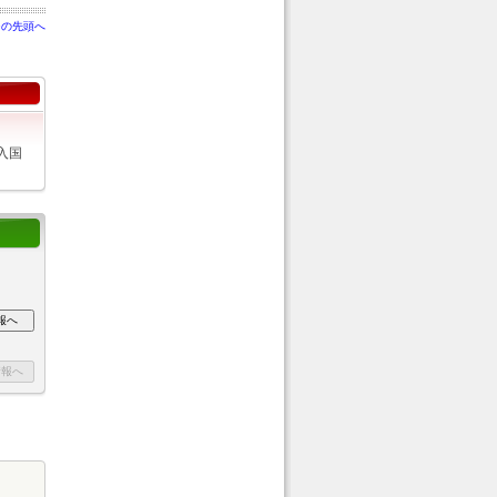
ジの先頭へ
入国