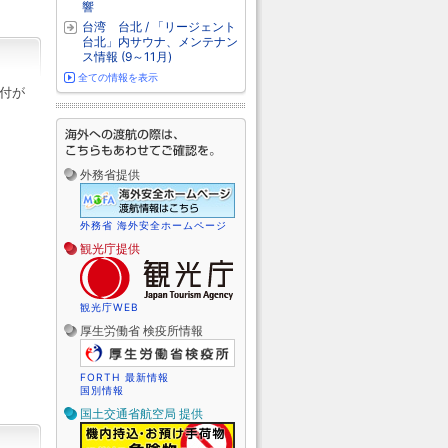
響
台湾 台北 / 「リージェント
台北」内サウナ、メンテナン
ス情報 (9～11月)
全ての情報を表示
付が
外務省提供
外務省 海外安全ホームページ
観光庁提供
観光庁WEB
厚生労働省 検疫所情報
FORTH 最新情報
国別情報
国土交通省航空局 提供