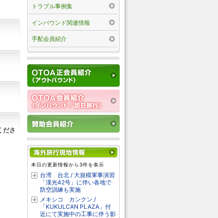
トラブル事例集
インバウンド関連情報
手配会員紹介
くださ
本日の更新情報から3件を表示
台湾 台北 / 大規模軍事演習
「漢光42号」に伴い各地で
防空訓練も実施
メキシコ カンクン /
「KUKULCAN PLAZA」付
近にて実施中の工事に伴う影