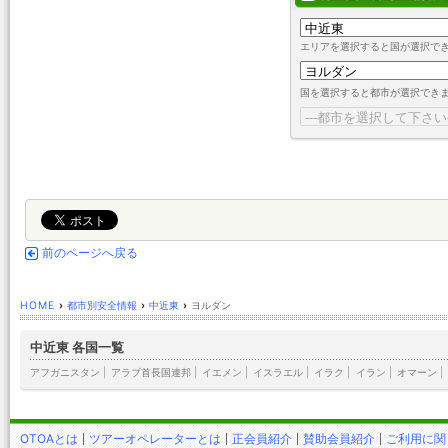
エリアを選択すると国が選択で
国を選択すると都市が選択でき
前のページへ戻る
HOME
›
都市別安全情報
›
中近東
›
ヨルダン
中近東 各国一覧
アフガニスタン
|
アラブ首長国連邦
|
イエメン
|
イスラエル
|
イラク
|
イラン
|
オマーン
|
OTOAとは
ツアーオペレーターとは
正会員紹介
賛助会員紹介
ご利用に関