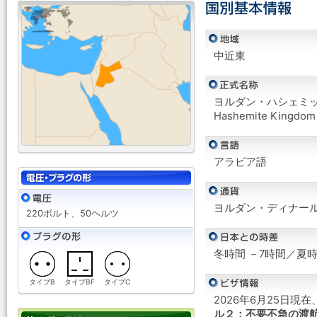
中近東
ヨルダン・ハシェミ
Hashemite Kingdom 
アラビア語
ヨルダン・ディナール
220ボルト、50ヘルツ
冬時間 －7時間／夏時
タイプB
タイプBF
タイプC
2026年6月25日
ル２：不要不急の渡