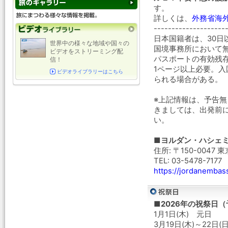
す。
詳しくは、
外務省海
--------------------
日本国籍者は、30日
世界中の様々な地域や国々の
国境事務所において
ビデオをストリーミング配
パスポートの有効残
信！
1ページ以上必要。
ビデオライブラリーはこちら
られる場合がある。
※上記情報は、予告
きましては、出発前
い。
■ヨルダン・ハシェ
住所: 〒150-0047
TEL: 03-5478-7177
https://jordanembas
■2026年の祝祭日
1月1日(木) 元日
3月19日(木)～22日