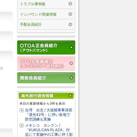
トラブル事例集
インバウンド関連情報
手配会員紹介
等）
本日の更新情報から3件を表示
台湾 台北 / 大規模軍事演習
「漢光42号」に伴い各地で
防空訓練も実施
メキシコ カンクン /
「KUKULCAN PLAZA」付
近にて実施中の工事に伴う影