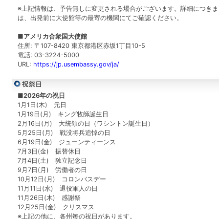
※上記情報は、予告無しに変更される場合がございます。詳細につきま
は、出発前に大使館等の最寄の機関にてご確認ください。
■アメリカ合衆国大使館
住所: 〒107-8420 東京都港区赤坂1丁目10-5
電話: 03-3224-5000
URL:
https://jp.usembassy.gov/ja/
■2026年の祝日
1月1日(木) 元日
1月19日(月) キング牧師誕生日
2月16日(月) 大統領の日（ワシントン誕生日）
5月25日(月) 戦没将兵追悼の日
6月19日(金) ジューンティーンス
7月3日(金) 振替休日
7月4日(土) 独立記念日
9月7日(月) 労働者の日
10月12日(月) コロンバスデー
11月11日(水) 退役軍人の日
11月26日(木) 感謝祭
12月25日(金) クリスマス
※上記の他に、各州毎の祝日があります。