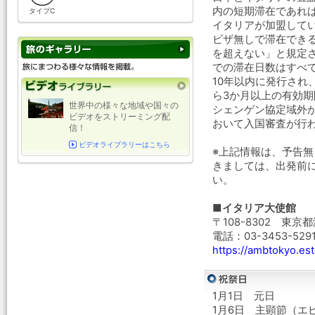
内の短期滞在であれ
タイプC
イタリアが加盟して
ビザ無しで滞在できる
を超えない」と規定さ
での滞在日数はすべ
10年以内に発行され
ら3か月以上の有効
世界中の様々な地域や国々の
シェンゲン協定域外
ビデオをストリーミング配
おいて入国審査が行
信！
ビデオライブラリーはこちら
※上記情報は、予告
きましては、出発前
い。
■イタリア大使館
〒108-8302 東京
電話：03-3453-529
https://ambtokyo.est
1月1日 元日
1月6日 主顕節（エ