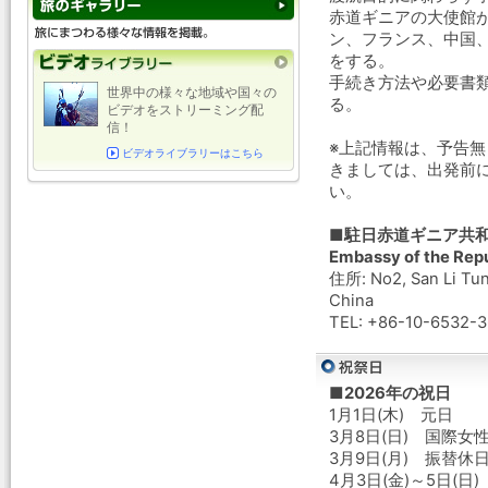
赤道ギニアの大使館
ン、フランス、中国
をする。
手続き方法や必要書
世界中の様々な地域や国々の
る。
ビデオをストリーミング配
信！
※上記情報は、予告
ビデオライブラリーはこちら
きましては、出発前
い。
■駐日赤道ギニア共
Embassy of the Repu
住所: No2, San Li Tun,
China
TEL: +86-10-6532-
■2026年の祝日
1月1日(木) 元日
3月8日(日) 国際女
3月9日(月) 振替休
4月3日(金)～5日(日