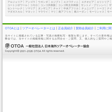
アルジェリア
|
アンゴラ
|
ウガンダ
|
エジプト
|
エスワティニ
|
エチオピア
|
エリトリア
|
コートジボワール
|
コモロ
|
コンゴ共和国
|
コンゴ民主共和国
|
サントメ・プリンシペ
|
ザ
セントヘレナ
|
ソマリア
|
タンザニア
|
チャド
|
中央アフリカ
|
チュニジア
|
トーゴ
|
ナイ
マダガスカル
|
マヨット
|
マラウイ
|
マリ
|
南アフリカ
|
南スーダン
|
モーリシャス
|
モー
OTOAとは
ツアーオペレーターとは
正会員紹介
賛助会員紹介
ご利用に関
当サイトに掲載されている記事・写真の無断転写・複製を禁じます。すべての著作権は
弊会では、当サイトの掲載情報に関するお問合せ・ご質問、又、個人的なご質問やご相