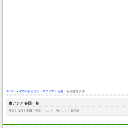
HOME
›
都市別安全情報
›
東アジア
›
香港
›
観光情報 詳細
東アジア 各国一覧
韓国
|
台湾
|
中国
|
香港
|
マカオ
|
モンゴル
|
北朝鮮