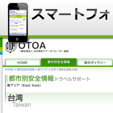
HOME
›
都市別安全情報
›
東アジア
›
台湾
›
渡航先速報 詳細