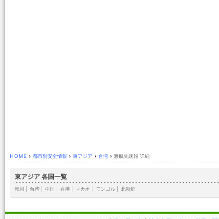
HOME
›
都市別安全情報
›
東アジア
›
台湾
›
渡航先速報 詳細
東アジア 各国一覧
韓国
|
台湾
|
中国
|
香港
|
マカオ
|
モンゴル
|
北朝鮮