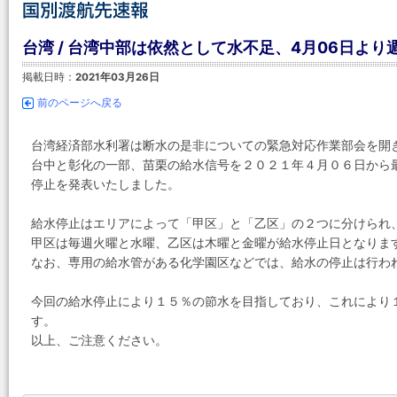
台湾 / 台湾中部は依然として水不足、4月06日よ
掲載日時：
2021年03月26日
前のページへ戻る
台湾経済部水利署は断水の是非についての緊急対応作業部会を開
台中と彰化の一部、苗栗の給水信号を２０２１年４月０６日から最
停止を発表いたしました。
給水停止はエリアによって「甲区」と「乙区」の２つに分けられ
甲区は毎週火曜と水曜、乙区は木曜と金曜が給水停止日となりま
なお、専用の給水管がある化学園区などでは、給水の停止は行わ
今回の給水停止により１５％の節水を目指しており、これにより
す。
以上、ご注意ください。