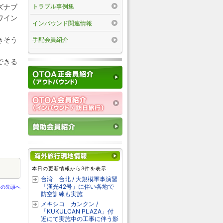
トラブル事例集
ズナブ
ワイン
インバウンド関連情報
きそう
手配会員紹介
できる
本日の更新情報から3件を表示
台湾 台北 / 大規模軍事演習
「漢光42号」に伴い各地で
ジの先頭へ
防空訓練も実施
メキシコ カンクン /
「KUKULCAN PLAZA」付
近にて実施中の工事に伴う影