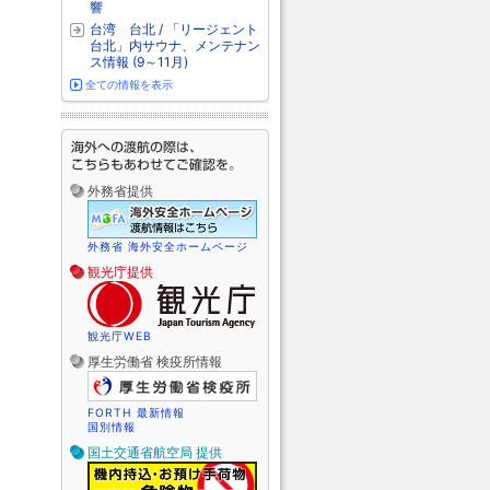
響
台湾 台北 / 「リージェント
台北」内サウナ、メンテナン
ス情報 (9～11月)
全ての情報を表示
外務省提供
外務省 海外安全ホームページ
観光庁提供
観光庁WEB
厚生労働省 検疫所情報
FORTH 最新情報
国別情報
国土交通省航空局 提供