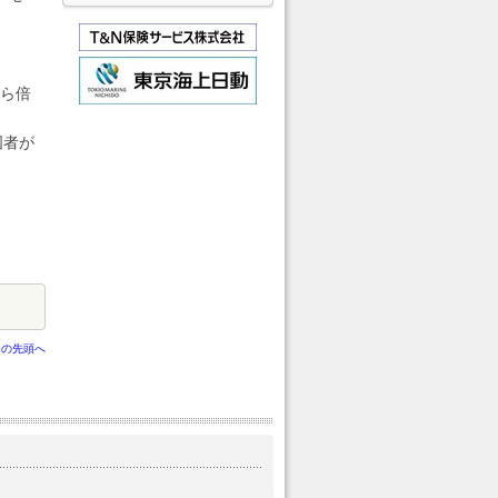
から倍
国者が
ジの先頭へ