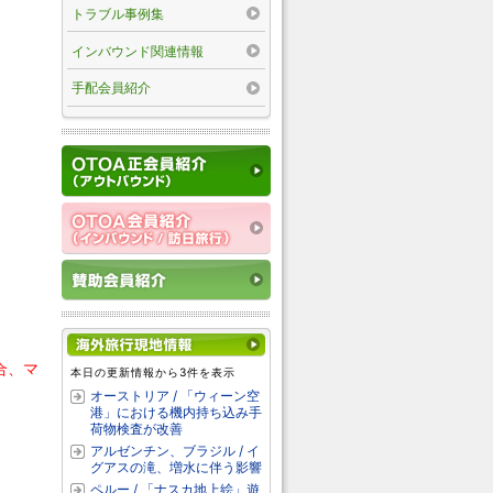
トラブル事例集
インバウンド関連情報
手配会員紹介
合、マ
本日の更新情報から3件を表示
オーストリア / 「ウィーン空
港」における機内持ち込み手
荷物検査が改善
アルゼンチン、ブラジル / イ
グアスの滝、増水に伴う影響
ペルー / 「ナスカ地上絵」遊