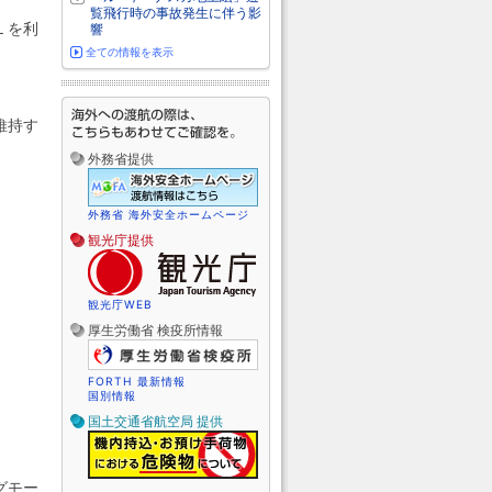
覧飛行時の事故発生に伴う影
Ｌを利
響
全ての情報を表示
維持す
外務省提供
外務省 海外安全ホームページ
観光庁提供
観光庁WEB
厚生労働省 検疫所情報
FORTH 最新情報
国別情報
国土交通省航空局 提供
グモー