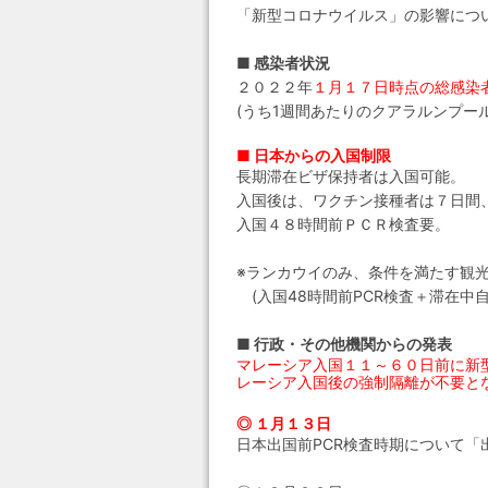
「新型コロナウイルス」の影響につ
■ 感染者状況
２０２２年
１月１７日時点の総感染者
(うち1週間あたりのクアラルンプールの
■ 日本からの入国制限
長期滞在ビザ保持者は入国可能。
入国後は、ワクチン接種者は７日間
入国４８時間前ＰＣＲ検査要。
※ランカウイのみ、条件を満たす観光客
(入国48時間前PCR検査＋滞在中
■ 行政・その他機関からの発表
マレーシア入国１１～６０日前に新
レーシア入国後の強制隔離が不要と
◎ １月１３日
日本出国前PCR検査時期について