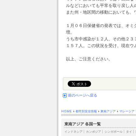
ルなどにおいても平常を取り戻し人
また州・地区間の移動においても、
１月０６日保健省の発表では、オミク
増。
うち市中感染が１２人、その他２３
１５７人。この状況を受け、現在ウ
以上、ご注意ください。
前のページへ戻る
HOME
›
都市別安全情報
›
東南アジア
›
マレーシア
東南アジア 各国一覧
インドネシア
|
カンボジア
|
シンガポール
|
タイ
|