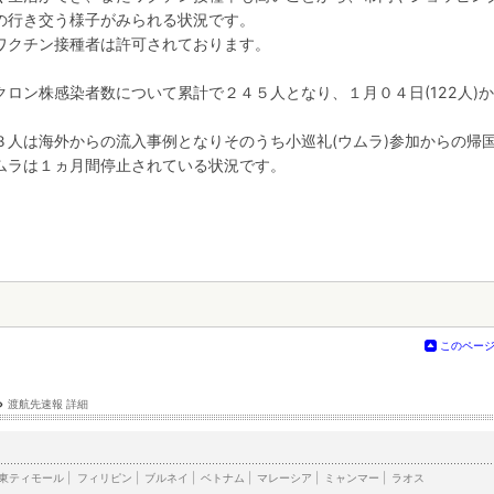
の行き交う様子がみられる状況です。
ワクチン接種者は許可されております。
ロン株感染者数について累計で２４５人となり、１月０４日(122人)
３人は海外からの流入事例となりそのうち小巡礼(ウムラ)参加からの帰
ムラは１ヵ月間停止されている状況です。
このペー
›
渡航先速報 詳細
東ティモール
|
フィリピン
|
ブルネイ
|
ベトナム
|
マレーシア
|
ミャンマー
|
ラオス