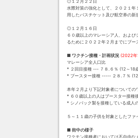
◎１２月２２日
水際対策の強化として、２０２１年
用したバスチケット及び航空券の新
◎１２月１６日
６０歳以上のマレーシア人、および
るために２０２２年２月までにブー
■ ワクチン接種・計画状況
(2022
マレーシア全人口比
* ２回目接種 --- ７８.６％ (12～18歳
* ブースター接種 ----- ２８.７％ (1
本年２月より下記対象者についての
* ６０歳以上の人はブースター接種
* シノバック製を接種している成人
５～１１歳の子供を対象としたファ
■ 街中の様子
ワクチン接種者においては不自由な