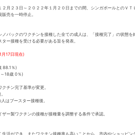
１２月２３日～２０２２年１月２０日までの間、シンガポールとのＶＴ
規販売を一時停止。
シノバックのワクチンを接種した全ての成人は、「接種完了」の状態を
スター接種を受ける必要がある旨を発表。
年1月17日現在)
 88.1％)
2～18歳 0％)
ワクチン完了基準が変更。
後。
の人はブースター接種後。
イザー製ワクチンの接種が接種量を調整する条件で承認。
く生活ができ、またワクチン接種率も高いことから、市内やショッピン