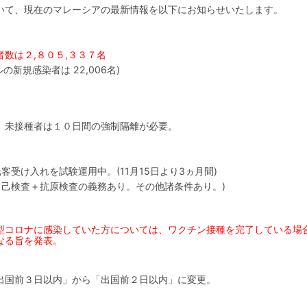
いて、現在のマレーシアの最新情報を以下にお知らせいたします。
数は２,８０５,３３７名
新規感染者は 22,006名)
、未接種者は１０日間の強制隔離が必要。
受け入れを試験運用中。(11月15日より3ヵ月間)
自己検査＋抗原検査の義務あり。その他諸条件あり。)
型コロナに感染していた方については、ワクチン接種を完了している場
なる旨を発表。
「出国前３日以内」から「出国前２日以内」に変更。