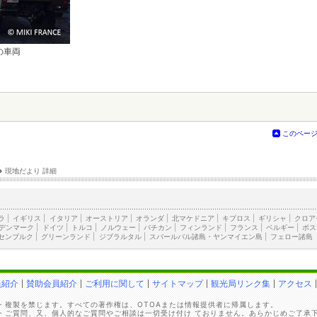
の車両
このペー
›
現地だより 詳細
ラ
|
イギリス
|
イタリア
|
オーストリア
|
オランダ
|
北マケドニア
|
キプロス
|
ギリシャ
|
クロア
デンマーク
|
ドイツ
|
トルコ
|
ノルウェー
|
バチカン
|
フィンランド
|
フランス
|
ベルギー
|
ボス
センブルク
|
グリーンランド
|
ジブラルタル
|
スバールバル諸島・ヤンマイエン島
|
フェロー諸島
員紹介
賛助会員紹介
ご利用に関して
サイトマップ
観光局リンク集
アクセス
・複製を禁じます。すべての著作権は、OTOAまたは情報提供者に帰属します。
・ご質問、又、個人的なご質問やご相談は一切受け付け ておりません。あらかじめご了承