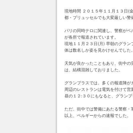
現地時間 ２０１５年１１月１３日(
都・ブリュッセルでも大変厳しい警
パリの同時テロに関連し、警察がベ
が各所で報道されています。
現地１１月２３日(月) 早朝のグラ
体は数名しか姿を見かけせんでした
天気が良かったこともあり、街中の
は、結構混雑しておりました。
グランプラスでは、多くの報道陣が
周辺のレストランは電気を付けて営
昼の１２:３０にもなると、グラン
ただ、街中では警備にあたる警察・
以上、ベルギーからの速報でした。