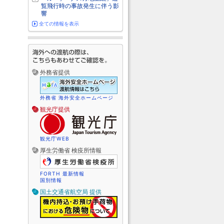
覧飛行時の事故発生に伴う影
響
全ての情報を表示
外務省提供
外務省 海外安全ホームページ
観光庁提供
観光庁WEB
厚生労働省 検疫所情報
FORTH 最新情報
国別情報
国土交通省航空局 提供