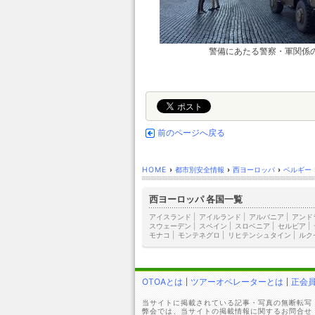
警備にあたる警察・軍関係
前のページへ戻る
HOME
›
都市別安全情報
›
西ヨーロッパ
›
ベルギー
西ヨーロッパ 各国一覧
アイスランド
|
アイルランド
|
アルバニア
|
アンド
スウェーデン
|
スペイン
|
スロベニア
|
セルビア
|
モナコ
|
モンテネグロ
|
リヒテンシュタイン
|
ルク
OTOAとは
ツアーオペレーターとは
正会
当サイトに掲載されている記事・写真の無断転写
弊会では、当サイトの掲載情報に関するお問合せ