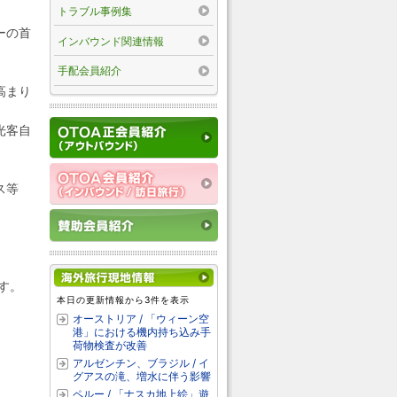
トラブル事例集
ーの首
インバウンド関連情報
手配会員紹介
高まり
光客自
ス等
す。
本日の更新情報から3件を表示
オーストリア / 「ウィーン空
。
港」における機内持ち込み手
荷物検査が改善
アルゼンチン、ブラジル / イ
グアスの滝、増水に伴う影響
ペルー / 「ナスカ地上絵」遊