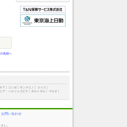
ジの先頭へ
チア
|
コソボ
|
サンマリノ
|
スイス
|
ニア・ヘルツェゴビナ
|
ポルトガル
|
マルタ
|
お問い合わせ
下さい。