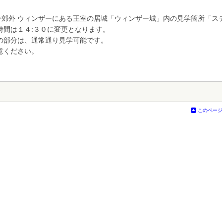
ン郊外 ウィンザーにある王室の居城「ウィンザー城」内の見学箇所「ス
時間は１４:３０に変更となります。
の部分は、通常通り見学可能です。
意ください。
このペー