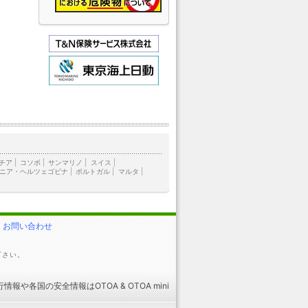
チア
|
コソボ
|
サンマリノ
|
スイス
|
ニア・ヘルツェゴビナ
|
ポルトガル
|
マルタ
|
お問い合わせ
下さい。
行情報
や
各国の安全情報
はOTOA &
OTOA mini