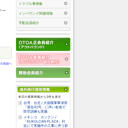
トラブル事例集
テー
インバウンド関連情報
手配会員紹介
ジの先頭へ
本日の更新情報から3件を表示
台湾 台北 / 大規模軍事演習
「漢光42号」に伴い各地で
防空訓練も実施
メキシコ カンクン /
「KUKULCAN PLAZA」付
近にて実施中の工事に伴う影