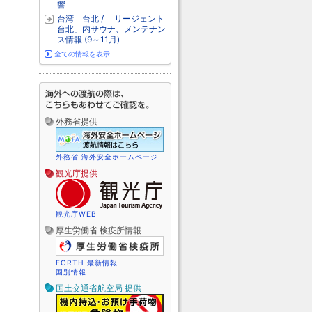
響
台湾 台北 / 「リージェント
台北」内サウナ、メンテナン
ス情報 (9～11月)
全ての情報を表示
外務省提供
外務省 海外安全ホームページ
観光庁提供
観光庁WEB
厚生労働省 検疫所情報
FORTH 最新情報
国別情報
国土交通省航空局 提供