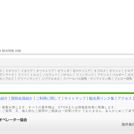
›
観光情報 詳細
ラ
|
イギリス
|
イタリア
|
オーストリア
|
オランダ
|
北マケドニア
|
キプロス
|
ギリシャ
|
クロア
デンマーク
|
ドイツ
|
トルコ
|
ノルウェー
|
バチカン
|
フィンランド
|
フランス
|
ベルギー
|
ボス
センブルク
|
グリーンランド
|
ジブラルタル
|
スバールバル諸島・ヤンマイエン島
|
フェロー諸島
員紹介
賛助会員紹介
ご利用に関して
サイトマップ
観光局リンク集
アクセス
・複製を禁じます。すべての著作権は、OTOAまたは情報提供者に帰属します。
・ご質問、又、個人的なご質問やご相談は一切受け付け ておりません。あらかじめご了承
海外旅