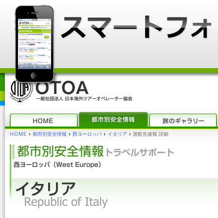
HOME
›
都市別安全情報
›
西ヨーロッパ
›
イタリア
›
渡航先速報 詳細