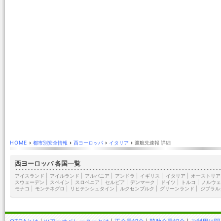
HOME
›
都市別安全情報
›
西ヨーロッパ
›
イタリア
›
渡航先速報 詳細
西ヨーロッパ 各国一覧
アイスランド
|
アイルランド
|
アルバニア
|
アンドラ
|
イギリス
|
イタリア
|
オーストリア
スウェーデン
|
スペイン
|
スロベニア
|
セルビア
|
デンマーク
|
ドイツ
|
トルコ
|
ノルウェ
モナコ
|
モンテネグロ
|
リヒテンシュタイン
|
ルクセンブルク
|
グリーンランド
|
ジブラル