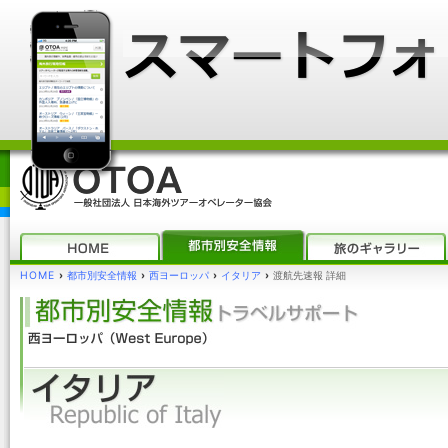
HOME
›
都市別安全情報
›
西ヨーロッパ
›
イタリア
›
渡航先速報 詳細