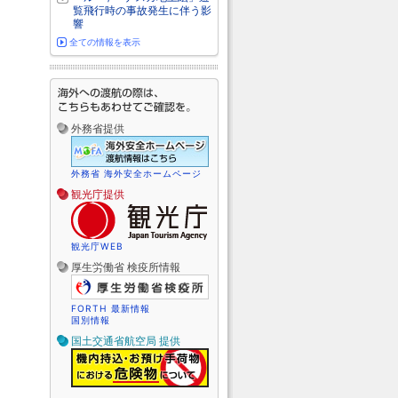
覧飛行時の事故発生に伴う影
響
全ての情報を表示
外務省提供
外務省 海外安全ホームページ
観光庁提供
観光庁WEB
厚生労働省 検疫所情報
FORTH 最新情報
国別情報
国土交通省航空局 提供