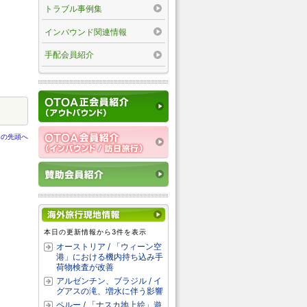
トラブル事例集
インバウンド関連情報
手配会員紹介
ジの先頭へ
本日の更新情報から3件を表示
オーストリア / 「ウィーン空
港」における機内持ち込み手
荷物検査が改善
アルゼンチン、ブラジル / イ
グアスの滝、増水に伴う影響
ペルー / 「ナスカ地上絵」遊