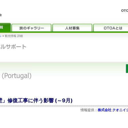
ル
›
観光情報 詳細
壁」修復工事に伴う影響 (～9月)
情報提供：
株式会社 クオニイ