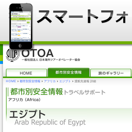
HOME
›
都市別安全情報
›
アフリカ
›
エジプト
›
渡航先速報 詳細