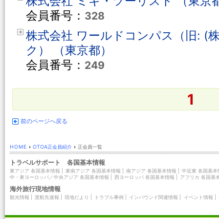
株式会社 ミキ・ツーリスト （東京
会員番号：
328
株式会社 ワールドコンパス（旧: (
ク） （東京都）
会員番号：
249
1
前のページへ戻る
HOME
›
OTOA正会員紹介
›
正会員一覧
トラベルサポート 各国基本情報
東アジア 各国基本情報
|
東南アジア 各国基本情報
|
南アジア 各国基本情報
|
中近東 各国基本
中・東ヨーロッパ／中央アジア 各国基本情報
|
西ヨーロッパ 各国基本情報
|
アフリカ 各国基
海外旅行現地情報
観光情報
|
渡航先速報
|
現地だより
|
トラブル事例
|
インバウンド関連情報
|
イベント情報
|