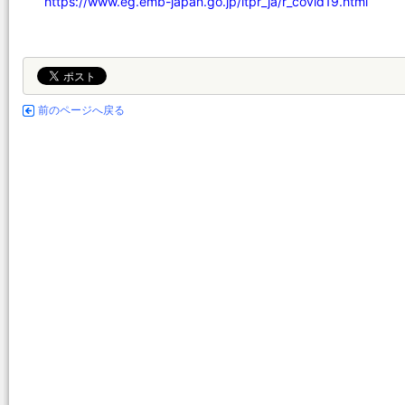
https://www.eg.emb-japan.go.jp/itpr_ja/r_covid19.html
前のページへ戻る