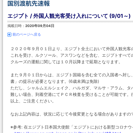
エジプト / 外国人観光客受け入れについて (9/01～)
掲載日時：
2020年09月04日
前のページへ戻る
２０２０年９月０１日より、エジプト全土において外国人観光客
これを受け、ルクソール、アスワンなどを含む、エジプトすべて
クルーズの運航に関しては１０月以降まで延期となります。
また９月０１日からは、エジプト国籍を含む全ての入国者へ対し
書」の提示が必要となります。(6歳未満は免除)
ただし、シャルムエルシェイク、ハルガダ、マルサ・アラム、タ
難しい場合、到着空港にてＰＣＲ検査を受けることが可能です。(US
以上、ご注意ください。
なお上記内容は、状況に応じて今後変更となる場合がありますの
※参考: 在エジプト日本国大使館「エジプトにおける新型コロナ