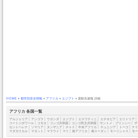
HOME
›
都市別安全情報
›
アフリカ
›
エジプト
›
渡航先速報 詳細
アフリカ 各国一覧
アルジェリア
|
アンゴラ
|
ウガンダ
|
エジプト
|
エスワティニ
|
エチオピア
|
エリトリア
|
コートジボワール
|
コモロ
|
コンゴ共和国
|
コンゴ民主共和国
|
サントメ・プリンシペ
|
ザ
セントヘレナ
|
ソマリア
|
タンザニア
|
チャド
|
中央アフリカ
|
チュニジア
|
トーゴ
|
ナイ
マダガスカル
|
マヨット
|
マラウイ
|
マリ
|
南アフリカ
|
南スーダン
|
モーリシャス
|
モー