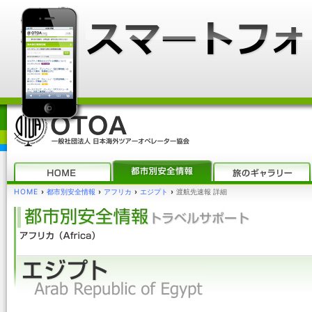
HOME
›
都市別安全情報
›
アフリカ
›
エジプト
›
渡航先速報 詳細