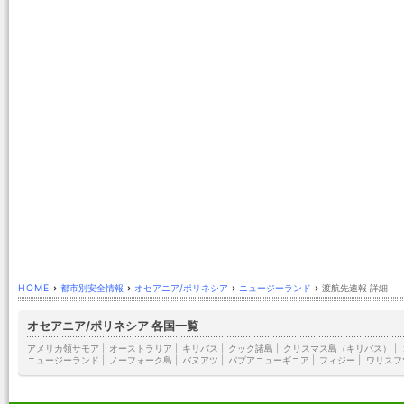
HOME
›
都市別安全情報
›
オセアニア/ポリネシア
›
ニュージーランド
›
渡航先速報 詳細
オセアニア/ポリネシア 各国一覧
アメリカ領サモア
|
オーストラリア
|
キリバス
|
クック諸島
|
クリスマス島（キリバス）
|
ニュージーランド
|
ノーフォーク島
|
バヌアツ
|
パプアニューギニア
|
フィジー
|
ワリスフ