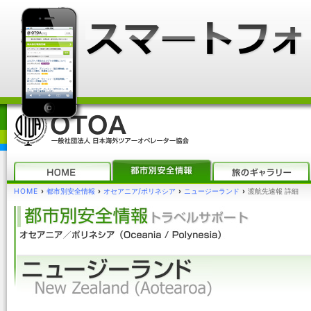
HOME
›
都市別安全情報
›
オセアニア/ポリネシア
›
ニュージーランド
›
渡航先速報 詳細