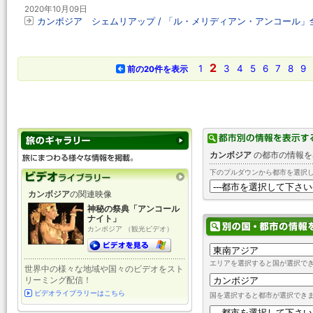
2020年10月09日
カンボジア シェムリアップ / 「ル・メリディアン・アンコール」
2
1
3
4
5
6
7
8
9
前の20件を表示
カンボジア
の都市の情報を
下のプルダウンから都市を選択
カンボジア
の関連映像
神秘の祭典「アンコール
ナイト」
カンボジア （観光ビデオ）
エリアを選択すると国が選択で
世界中の様々な地域や国々のビデオをスト
リーミング配信！
ビデオライブラリーはこちら
国を選択すると都市が選択でき