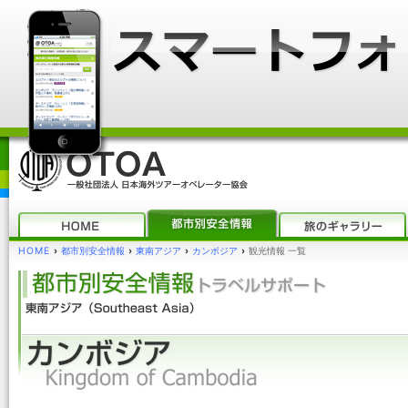
HOME
›
都市別安全情報
›
東南アジア
›
カンボジア
›
観光情報 一覧