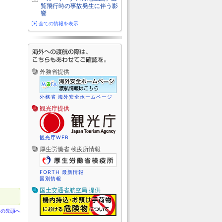
覧飛行時の事故発生に伴う影
響
全ての情報を表示
外務省提供
外務省 海外安全ホームページ
観光庁提供
観光庁WEB
厚生労働省 検疫所情報
FORTH 最新情報
国別情報
国土交通省航空局 提供
ジの先頭へ