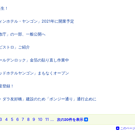
誕生！
ィンホテル・ヤンゴン」2021年に開業予定
マ政庁」の一部、一般公開へ
・ビストロ」ご紹介
ゴールデンロック」金箔の貼り直し作業中
ウッドホテルヤンゴン」まもなくオープン
産登録！
ン・ダラ友好橋」建設のため「ボンジー通り」通行止めに
3
4
5
6
7
8
9
10
11
...
次の20件を表示
このペー