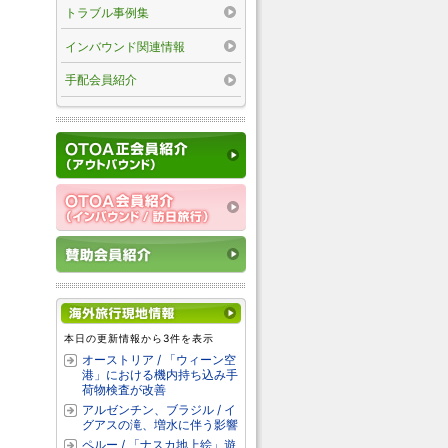
トラブル事例集
インバウンド関連情報
手配会員紹介
本日の更新情報から3件を表示
オーストリア / 「ウィーン空
港」における機内持ち込み手
荷物検査が改善
アルゼンチン、ブラジル / イ
グアスの滝、増水に伴う影響
ペルー / 「ナスカ地上絵」遊