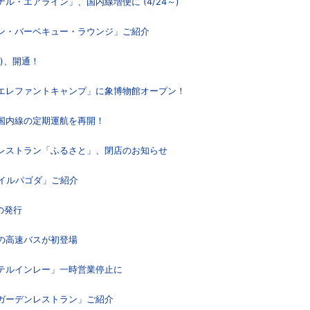
ナル・エアライン」、国内線増便に (4/24～)
シン・バーベキュー・ラウンジ」ご紹介
橋)、開通！
「エレファントキャンプ」に象博物館オープン！
、国内線の定期運航を再開！
食レストラン「ふるさと」、閉店のお知らせ
マイルパゴダ」ご紹介
の発行
定の高速バスが初登場
ィテルインレー」一時営業停止に
トガーデンレストラン」ご紹介