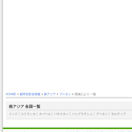
HOME
›
都市別安全情報
›
南アジア
›
ブータン
›
現地だより 一覧
南アジア 各国一覧
インド
|
スリランカ
|
ネパール
|
パキスタン
|
バングラデシュ
|
ブータン
|
モルディブ