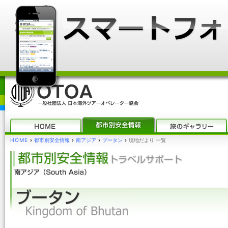
HOME
›
都市別安全情報
›
南アジア
›
ブータン
›
現地だより 一覧