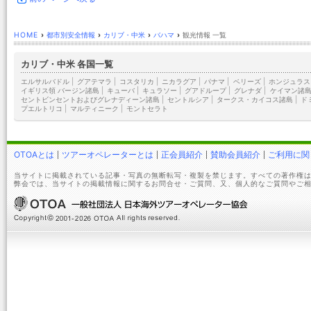
HOME
›
都市別安全情報
›
カリブ・中米
›
バハマ
›
観光情報 一覧
カリブ・中米 各国一覧
エルサルバドル
|
グアテマラ
|
コスタリカ
|
ニカラグア
|
パナマ
|
ベリーズ
|
ホンジュラス
イギリス領 バージン諸島
|
キューバ
|
キュラソー
|
グアドループ
|
グレナダ
|
ケイマン諸
セントビンセントおよびグレナディーン諸島
|
セントルシア
|
タークス・カイコス諸島
|
ド
プエルトリコ
|
マルティニーク
|
モントセラト
OTOAとは
ツアーオペレーターとは
正会員紹介
賛助会員紹介
ご利用に関
当サイトに掲載されている記事・写真の無断転写・複製を禁じます。すべての著作権は
弊会では、当サイトの掲載情報に関するお問合せ・ご質問、又、個人的なご質問やご相