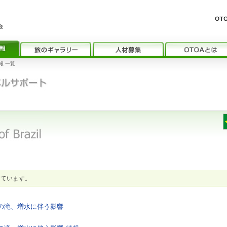
報 一覧
しています。
スの滝、増水に伴う影響