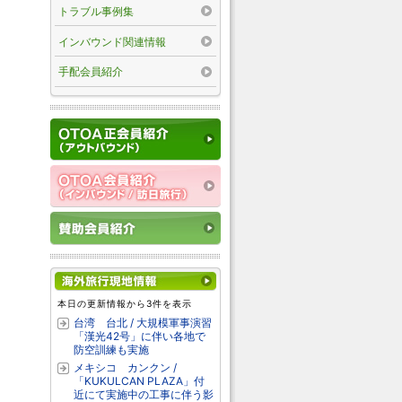
トラブル事例集
インバウンド関連情報
手配会員紹介
本日の更新情報から3件を表示
台湾 台北 / 大規模軍事演習
「漢光42号」に伴い各地で
防空訓練も実施
メキシコ カンクン /
「KUKULCAN PLAZA」付
近にて実施中の工事に伴う影