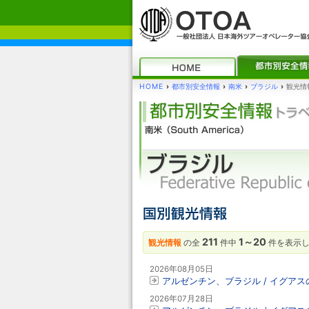
HOME
›
都市別安全情報
›
南米
›
ブラジル
›
観光情
211
1～20
観光情報
の全
件中
件を表示
2026年08月05日
アルゼンチン、ブラジル / イグア
2026年07月28日