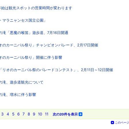
末年始は観光スポットの営業時間が変わります
ス・マラニャンセス国立公園」
スの滝「悪魔の喉笛」遊歩道、7月16日開通
リオのカーニバル祭り」チャンピオンパレード、2月17日開催
リオのカーニバル祭り」開催に伴う影響
 「リオのカーニバル祭のパレードコンテスト」、2月11日～12日開催
スの滝、遊歩道観光について
スの滝、増水に伴う影響
3
4
5
6
7
8
9
10
11
次の20件を表示
このペー