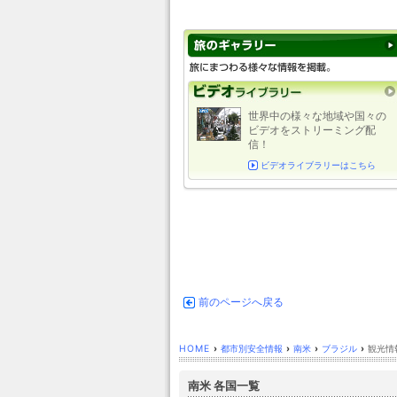
世界中の様々な地域や国々の
ビデオをストリーミング配
信！
ビデオライブラリーはこちら
前のページへ戻る
HOME
›
都市別安全情報
›
南米
›
ブラジル
›
観光情
南米 各国一覧