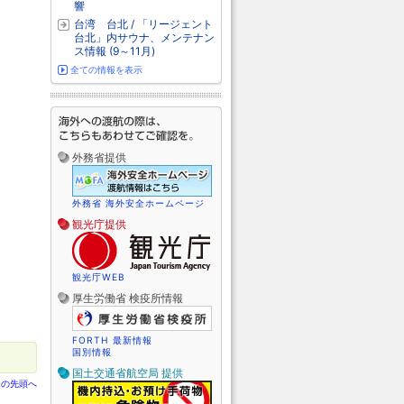
響
台湾 台北 / 「リージェント
台北」内サウナ、メンテナン
ス情報 (9～11月)
全ての情報を表示
外務省提供
外務省 海外安全ホームページ
観光庁提供
観光庁WEB
厚生労働省 検疫所情報
FORTH 最新情報
国別情報
国土交通省航空局 提供
ジの先頭へ