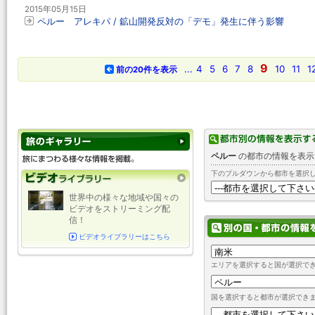
2015年05月15日
ペルー アレキパ / 鉱山開発反対の「デモ」発生に伴う影響
9
...
4
5
6
7
8
10
11
1
前の20件を表示
ペルー
の都市の情報を表示
下のプルダウンから都市を選択
世界中の様々な地域や国々の
ビデオをストリーミング配
信！
ビデオライブラリーはこちら
エリアを選択すると国が選択で
国を選択すると都市が選択でき