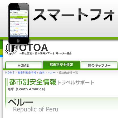
HOME
›
都市別安全情報
›
南米
›
ペルー
›
渡航先速報 一覧