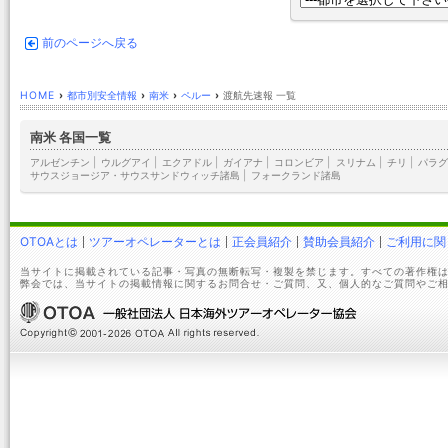
前のページへ戻る
HOME
›
都市別安全情報
›
南米
›
ペルー
›
渡航先速報 一覧
南米 各国一覧
アルゼンチン
|
ウルグアイ
|
エクアドル
|
ガイアナ
|
コロンビア
|
スリナム
|
チリ
|
パラグ
サウスジョージア・サウスサンドウィッチ諸島
|
フォークランド諸島
OTOAとは
ツアーオペレーターとは
正会員紹介
賛助会員紹介
ご利用に関
当サイトに掲載されている記事・写真の無断転写・複製を禁じます。すべての著作権は
弊会では、当サイトの掲載情報に関するお問合せ・ご質問、又、個人的なご質問やご相