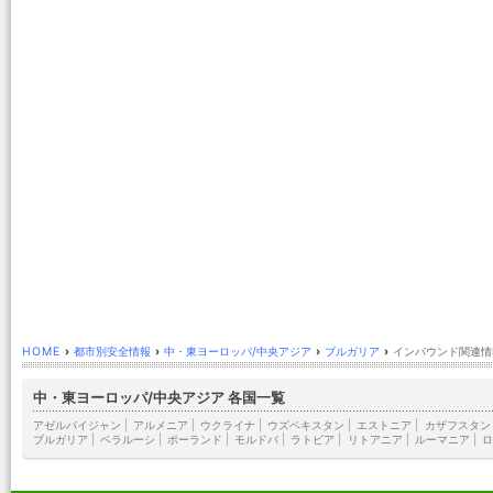
HOME
›
都市別安全情報
›
中・東ヨーロッパ/中央アジア
›
ブルガリア
›
インバウンド関連情
中・東ヨーロッパ/中央アジア 各国一覧
アゼルバイジャン
|
アルメニア
|
ウクライナ
|
ウズベキスタン
|
エストニア
|
カザフスタン
ブルガリア
|
ベラルーシ
|
ポーランド
|
モルドバ
|
ラトビア
|
リトアニア
|
ルーマニア
|
ロ