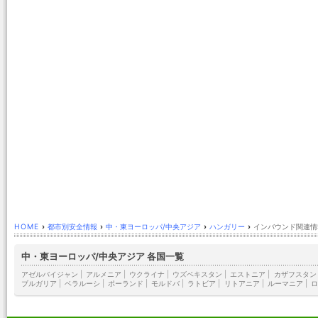
HOME
›
都市別安全情報
›
中・東ヨーロッパ/中央アジア
›
ハンガリー
›
インバウンド関連情
中・東ヨーロッパ/中央アジア 各国一覧
アゼルバイジャン
|
アルメニア
|
ウクライナ
|
ウズベキスタン
|
エストニア
|
カザフスタン
ブルガリア
|
ベラルーシ
|
ポーランド
|
モルドバ
|
ラトビア
|
リトアニア
|
ルーマニア
|
ロ