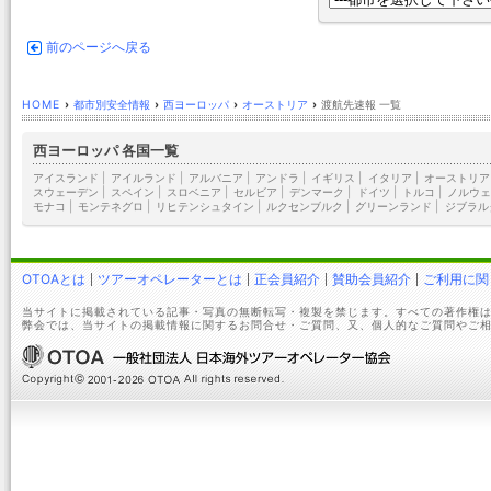
前のページへ戻る
HOME
›
都市別安全情報
›
西ヨーロッパ
›
オーストリア
›
渡航先速報 一覧
西ヨーロッパ 各国一覧
アイスランド
|
アイルランド
|
アルバニア
|
アンドラ
|
イギリス
|
イタリア
|
オーストリア
スウェーデン
|
スペイン
|
スロベニア
|
セルビア
|
デンマーク
|
ドイツ
|
トルコ
|
ノルウェ
モナコ
|
モンテネグロ
|
リヒテンシュタイン
|
ルクセンブルク
|
グリーンランド
|
ジブラル
OTOAとは
ツアーオペレーターとは
正会員紹介
賛助会員紹介
ご利用に関
当サイトに掲載されている記事・写真の無断転写・複製を禁じます。すべての著作権は
弊会では、当サイトの掲載情報に関するお問合せ・ご質問、又、個人的なご質問やご相