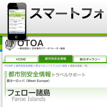
HOME
›
都市別安全情報
›
西ヨーロッパ
›
フェロー諸島
›
渡航先速報 一覧