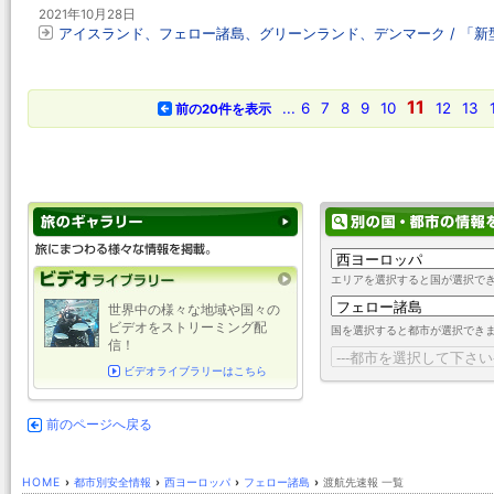
2021年10月28日
アイスランド、フェロー諸島、グリーンランド、デンマーク / 「新型コ
11
...
6
7
8
9
10
12
13
前の20件を表示
エリアを選択すると国が選択で
世界中の様々な地域や国々の
ビデオをストリーミング配
国を選択すると都市が選択でき
信！
ビデオライブラリーはこちら
前のページへ戻る
HOME
›
都市別安全情報
›
西ヨーロッパ
›
フェロー諸島
›
渡航先速報 一覧