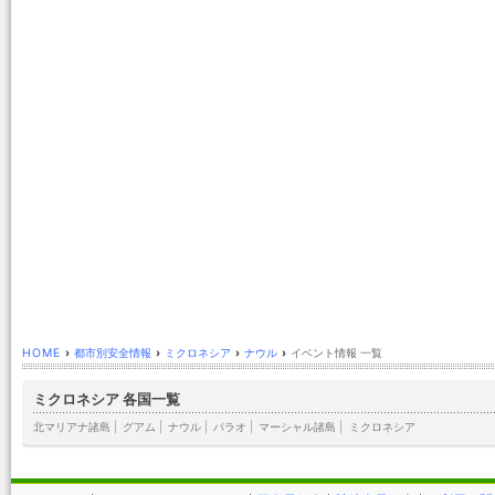
HOME
›
都市別安全情報
›
ミクロネシア
›
ナウル
›
イベント情報 一覧
ミクロネシア 各国一覧
北マリアナ諸島
|
グアム
|
ナウル
|
パラオ
|
マーシャル諸島
|
ミクロネシア