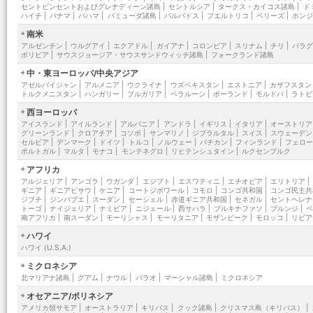
セントビンセントおよびグレナディーン諸島
|
セントルシア
|
タークス・カイコス諸島
|
ド
ハイチ
|
パナマ
|
バハマ
|
バミューダ諸島
|
バルバドス
|
プエルトリコ
|
ベリーズ
|
ホン
南米
アルゼンチン
|
ウルグアイ
|
エクアドル
|
ガイアナ
|
コロンビア
|
スリナム
|
チリ
|
パラ
ボリビア
|
サウスジョージア・サウスサンドウィッチ諸島
|
フォークランド諸島
中・東ヨーロッパ/中央アジア
アゼルバイジャン
|
アルメニア
|
ウクライナ
|
ウズベキスタン
|
エストニア
|
カザフスタン
トルクメニスタン
|
ハンガリー
|
ブルガリア
|
ベラルーシ
|
ポーランド
|
モルドバ
|
ラトビ
西ヨーロッパ
アイスランド
|
アイルランド
|
アルバニア
|
アンドラ
|
イギリス
|
イタリア
|
オーストリア
グリーンランド
|
クロアチア
|
コソボ
|
サンマリノ
|
ジブラルタル
|
スイス
|
スウェーデン
セルビア
|
デンマーク
|
ドイツ
|
トルコ
|
ノルウェー
|
バチカン
|
フィンランド
|
フェロ
ポルトガル
|
マルタ
|
モナコ
|
モンテネグロ
|
リヒテンシュタイン
|
ルクセンブルク
アフリカ
アルジェリア
|
アンゴラ
|
ウガンダ
|
エジプト
|
エスワティニ
|
エチオピア
|
エリトリア
|
ギニア
|
ギニアビサウ
|
ケニア
|
コートジボワール
|
コモロ
|
コンゴ共和国
|
コンゴ民主共
ジブチ
|
ジンバブエ
|
スーダン
|
セーシェル
|
赤道ギニア共和国
|
セネガル
|
セントヘレナ
トーゴ
|
ナイジェリア
|
ナミビア
|
ニジェール
|
西サハラ
|
ブルキナファソ
|
ブルンジ
|
南アフリカ
|
南スーダン
|
モーリシャス
|
モーリタニア
|
モザンビーク
|
モロッコ
|
リビア
ハワイ
ハワイ (U.S.A.)
ミクロネシア
北マリアナ諸島
|
グアム
|
ナウル
|
パラオ
|
マーシャル諸島
|
ミクロネシア
オセアニア/ポリネシア
アメリカ領サモア
|
オーストラリア
|
キリバス
|
クック諸島
|
クリスマス島（キリバス）
|