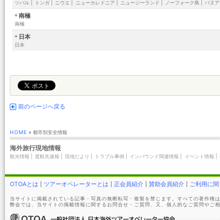
ツバル
|
トンガ
|
ニウエ
|
ニューカレドニア
|
ニュージーランド
|
ノーフォーク島
|
バヌア
南極
南極
日本
日本
前のページへ戻る
HOME
›
都市別安全情報
海外旅行現地情報
観光情報
|
渡航先速報
|
現地だより
|
トラブル事例
|
インバウンド関連情報
|
イベント情報
|
OTOAとは
ツアーオペレーターとは
正会員紹介
賛助会員紹介
ご利用に関
当サイトに掲載されている記事・写真の無断転写・複製を禁じます。すべての著作権は
弊会では、当サイトの掲載情報に関するお問合せ・ご質問、又、個人的なご質問やご相