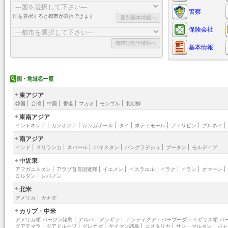
警察
国を選択すると都市が選択できます
保険会社
基本情報
東アジア
韓国
|
台湾
|
中国
|
香港
|
マカオ
|
モンゴル
|
北朝鮮
東南アジア
インドネシア
|
カンボジア
|
シンガポール
|
タイ
|
東ティモール
|
フィリピン
|
ブルネイ
|
南アジア
インド
|
スリランカ
|
ネパール
|
パキスタン
|
バングラデシュ
|
ブータン
|
モルディブ
中近東
アフガニスタン
|
アラブ首長国連邦
|
イエメン
|
イスラエル
|
イラク
|
イラン
|
オマーン
|
ヨルダン
|
レバノン
北米
アメリカ
|
カナダ
カリブ・中米
アメリカ領 バージン諸島
|
アルバ
|
アンギラ
|
アンティグア・バーブーダ
|
イギリス領 バ
グアテマラ
|
グアドループ
|
グレナダ
|
ケイマン諸島
|
コスタリカ
|
サン・マルタン
|
ジャ