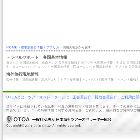
HOME
›
都市別安全情報
›
アフリカ
›
情報の種別から探す
トラベルサポート 各国基本情報
東アジア 各国基本情報
|
東南アジア 各国基本情報
|
南アジア 各国基本情報
|
中近東 各国基本
中・東ヨーロッパ／中央アジア 各国基本情報
|
西ヨーロッパ 各国基本情報
|
アフリカ 各国基
海外旅行現地情報
観光情報
|
渡航先速報
|
現地だより
|
トラブル事例
|
インバウンド関連情報
|
イベント情報
|
OTOAとは
ツアーオペレーターとは
正会員紹介
賛助会員紹介
ご利用に関
当サイトに掲載されている記事・写真の無断転写・複製を禁じます。すべての著作権は
弊会では、当サイトの掲載情報に関するお問合せ・ご質問、又、個人的なご質問やご相