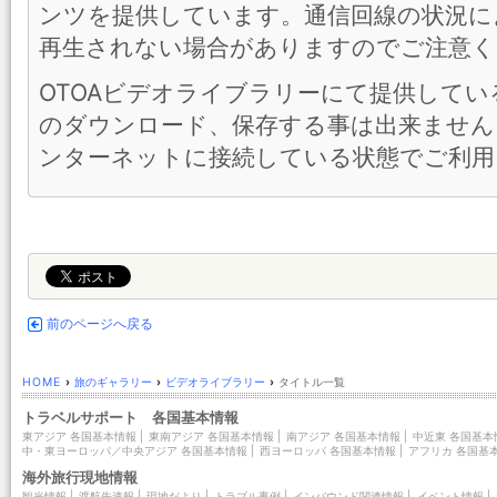
ンツを提供しています。通信回線の状況に
再生されない場合がありますのでご注意く
OTOAビデオライブラリーにて提供して
のダウンロード、保存する事は出来ません
ンターネットに接続している状態でご利用
前のページへ戻る
HOME
›
旅のギャラリー
›
ビデオライブラリー
›
タイトル一覧
トラベルサポート 各国基本情報
東アジア 各国基本情報
|
東南アジア 各国基本情報
|
南アジア 各国基本情報
|
中近東 各国基本
中・東ヨーロッパ／中央アジア 各国基本情報
|
西ヨーロッパ 各国基本情報
|
アフリカ 各国基
海外旅行現地情報
観光情報
|
渡航先速報
|
現地だより
|
トラブル事例
|
インバウンド関連情報
|
イベント情報
|