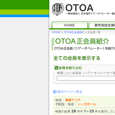
HOME
›
OTOA正会員紹介
›
正会員一覧
検索したい会員名（ツアーオペレーター
前のページへ戻る
地域：
東南アジア
手配国・地域：
シンガポール
28
1～25
検索の結果
件中
件を表示して