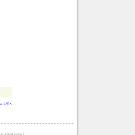
ジの先頭へ
米 各国基本情報
|