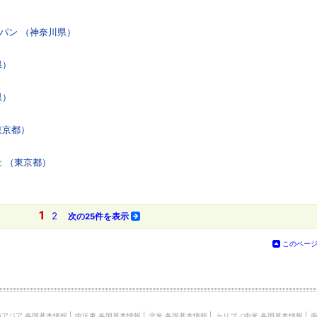
パン （神奈川県）
県）
県）
東京都）
社 （東京都）
1
2
次の25件を表示
このペー
南アジア 各国基本情報
|
中近東 各国基本情報
|
北米 各国基本情報
|
カリブ／中米 各国基本情報
|
南