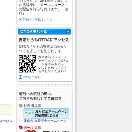
OTOAでは、旅行業界で働いて
いる皆様に「メールニュース」
の配信を行っております。（無
料）
詳細・ご登録はこちら
OTOAサイトの豊富な情報がい
つでもどこでも見られます。
携帯電話（フィーチ
ャーフォン）でQRコ
ードを読み取るか、
URLを送信してアク
セスしてください！
詳細はこちら
外務省提供
外務省 海外安全ホームページ
ジの先頭へ
観光庁提供