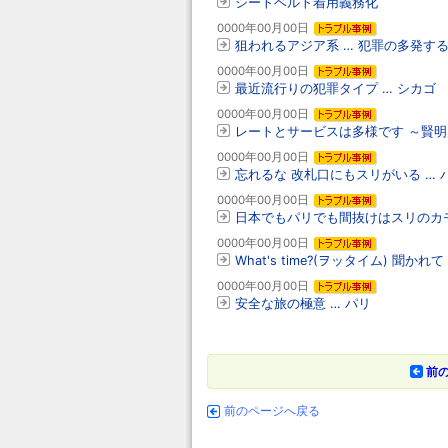
シートベルト着用義務化
0000年00月00日
狙われるアジア系 … 犯罪の多発す
0000年00月00日
最近流行りの犯罪タイプ … シカゴ
0000年00月00日
レートとサービスは多様です ～賢明
0000年00月00日
忘れるな 改札口にもスリがいる … 
0000年00月00日
日本でもパリでも間抜けはスリのカモ
0000年00月00日
What's time?(ヲッタイム) 聞か
0000年00月00日
安全な旅の極意 … パリ
前の
前のページへ戻る