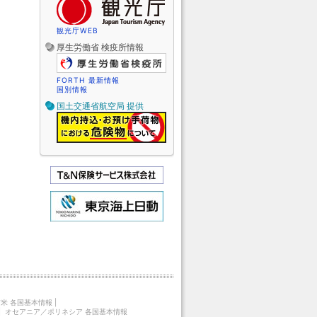
観光庁WEB
厚生労働省 検疫所情報
FORTH 最新情報
国別情報
国土交通省航空局 提供
米 各国基本情報
|
|
オセアニア／ポリネシア 各国基本情報