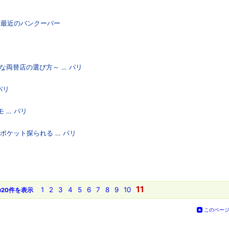
る最近のバンクーバー
な両替店の選び方～ … パリ
パリ
 … パリ
れて ポケット探られる … パリ
11
1
2
3
4
5
6
7
8
9
10
20件を表示
このペー