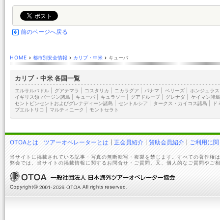
前のページへ戻る
HOME
›
都市別安全情報
›
カリブ・中米
›
キューバ
カリブ・中米 各国一覧
エルサルバドル
|
グアテマラ
|
コスタリカ
|
ニカラグア
|
パナマ
|
ベリーズ
|
ホンジュラス
イギリス領 バージン諸島
|
キューバ
|
キュラソー
|
グアドループ
|
グレナダ
|
ケイマン諸
セントビンセントおよびグレナディーン諸島
|
セントルシア
|
タークス・カイコス諸島
|
ド
プエルトリコ
|
マルティニーク
|
モントセラト
OTOAとは
ツアーオペレーターとは
正会員紹介
賛助会員紹介
ご利用に関
当サイトに掲載されている記事・写真の無断転写・複製を禁じます。すべての著作権は
弊会では、当サイトの掲載情報に関するお問合せ・ご質問、又、個人的なご質問やご相