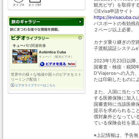
観光ビザ）を取得す
タイプA
タイプBF
◎Evisa申請サイト
https://evisacuba.cu
パスポートの有効残
２ページ以上必要。
カナダ乗り継ぎの空
キューバ
の関連映像
子渡航認証システムe
Auténtica Cuba
キューバ （観光ビデオ）
2023年1月23日
国審査・検疫・税関
D’Viajerosへ
世界中の様々な地域や国々のビデオをスト
たは印刷したものに
リーミング配信！
ビデオライブラリーはこちら
また、入国に当たっ
する医療保険に加入
国審査時に当該医療
提示を求められるこ
償対象外となってい
ている保険会社を選
※上記情報は、予告