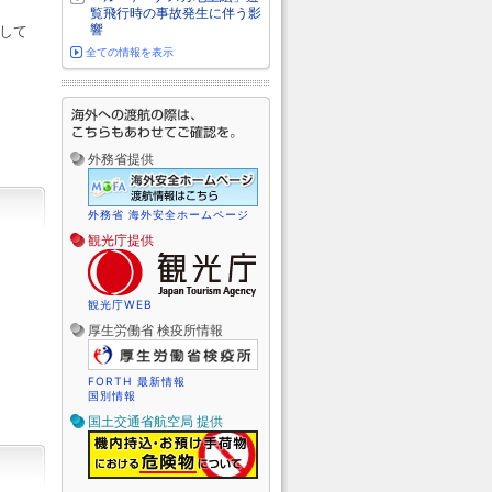
覧飛行時の事故発生に伴う影
響
して
全ての情報を表示
外務省提供
外務省 海外安全ホームページ
観光庁提供
観光庁WEB
厚生労働省 検疫所情報
FORTH 最新情報
国別情報
国土交通省航空局 提供