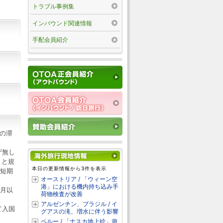
トラブル事例集
インバウンド関連情報
手配会員紹介
の滞
ザ無し
」と規
本日の更新情報から3件を表示
て短期
オーストリア / 「ウィーン空
港」における機内持ち込み手
か月以
荷物検査が改善
アルゼンチン、ブラジル / イ
て入国
グアスの滝、増水に伴う影響
ペルー / 「ナスカ地上絵」遊