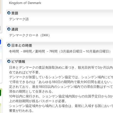
Kingdom of Denmark
デンマーク語
デンマーククローネ（DKK）
冬時間 －8時間／夏時間 －7時間（3月最終日曜日～10月最終日曜日）
日本とデンマークの査証免除取決めに基づき、観光目的等で3か月以内
在であればビザ不要。
デンマークが加盟しているシェンゲン協定では、シェンゲン域内にビ
で滞在できるのは「あらゆる180日の期間内で最大90日間を超えない
定されており、過去180日以内のシェンゲン域内での滞在日数はすべ
滞在の期間として合算される。
10年以内に発行され、シェンゲン協定域内国からの出国予定日から3
上の有効期間が残るパスポートが必要。
シェンゲン協定域外から域内に入る場合は、最初に入域する国におい
審査が行われる。