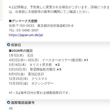
※上記情報は、予告無しに変更される場合がございます。詳細につきま
は、出発前に大使館等の最寄の機関にてご確認ください。
■デンマーク大使館
住所:〒150-0033 東京都渋谷区猿楽町29-6
TEL: 03-3496-3001
https://japan.um.dk/ja/
■2026年の祝日
1月1日(木) 元日
4月2日(木)～6日(月) イースターホリデー(復活祭)
※1
5月14日(木) キリスト昇天祭
※2
5月25日(月) 聖霊降臨祭月曜日
※3
6月5日(金) 憲法記念日
12月25日(木) クリスマス
12月26日(金) ボクシングデー
※1～3は毎年日付が変わる移動祝祭日です。
45