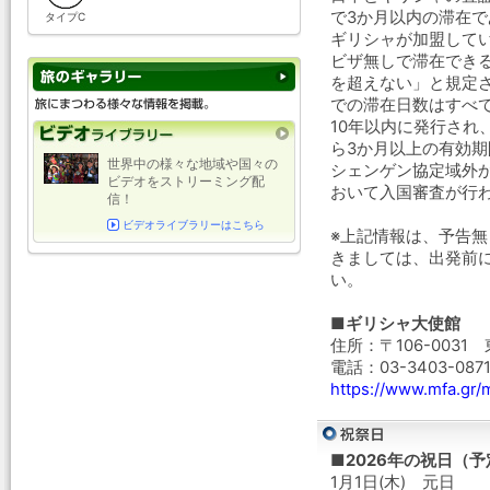
で3か月以内の滞在
タイプC
ギリシャが加盟して
ビザ無しで滞在できる
を超えない」と規定さ
での滞在日数はすべ
10年以内に発行され
ら3か月以上の有効
世界中の様々な地域や国々の
シェンゲン協定域外
ビデオをストリーミング配
おいて入国審査が行
信！
ビデオライブラリーはこちら
※上記情報は、予告
きましては、出発前
い。
■ギリシャ大使館
住所：〒106-0031
電話：03-3403-0871
https://www.mfa.gr/
■2026年の祝日（予
1月1日(木) 元日