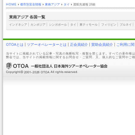
HOME
›
都市別安全情報
›
東南アジア
›
タイ
›
渡航先速報 詳細
東南アジア 各国一覧
インドネシア
|
カンボジア
|
シンガポール
|
タイ
|
東ティモール
|
フィリピン
|
ブルネイ
|
OTOAとは
ツアーオペレーターとは
正会員紹介
賛助会員紹介
ご利用に関
当サイトに掲載されている記事・写真の無断転写・複製を禁じます。すべての著作権は
弊会では、当サイトの掲載情報に関するお問合せ・ご質問、又、個人的なご質問やご相