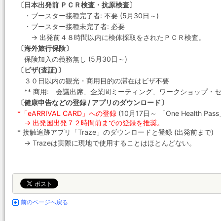
〔日本出発前 ＰＣＲ検査・抗原検査〕
・ブースター接種完了者: 不要 (5月30日～)
・ブースター接種未完了者: 必要
→ 出発前４８時間以内に検体採取をされたＰＣＲ検査。
〔海外旅行保険〕
保険加入の義務無し (5月30日～)
〔ビザ(査証)〕
３０日以内の観光・商用目的の滞在はビザ不要
** 商用: 会議出席、企業間ミーティング、ワークショップ・
〔健康申告などの登録 / アプリのダウンロード〕
*「eARRIVAL CARD」への登録
(10月17日～ 「One Health Pa
→ 出発国出発７２時間前までの登録を推奨。
* 接触追跡アプリ「Traze」のダウンロードと登録 (出発前まで)
→ Trazeは実際に現地で使用することはほとんどない。
前のページへ戻る