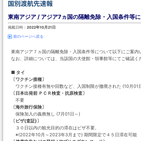
東南アジア / アジア7ヵ国の隔離免除・入国条件等
掲載日時：
2022年10月21日
前のページへ戻る
東南アジア７ヵ国の隔離免除・入国条件等について以下にご案内
なお、詳細については、当該国の大使館・領事館等にてご確認く
■ タイ
〔ワクチン接種〕
ワクチン接種有無や回数など、入国制限が撤廃された (10月01日
〔日本出発前 ＰＣＲ検査・抗原検査〕
不要
〔海外旅行保険〕
保険加入の義務無し (7月01日～)
〔ビザ(査証)〕
３０日以内の観光目的の滞在はビザ不要。
※(2022年10月～2023年3月まで) 期間限定で４５日滞在可能