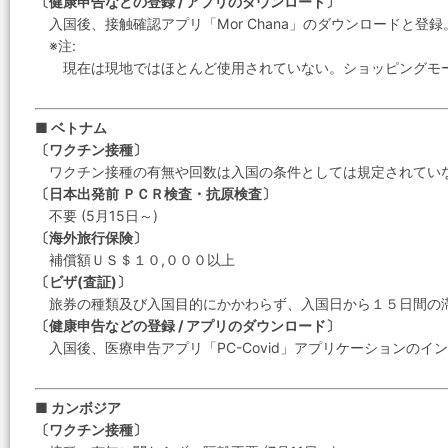
〔健康申告などの登録 / アプリのダウンロード〕
入国後、接触確認アプリ「Mor Chana」のダウンロードと登録
※注:
現在は現地ではほとんど使用されていない。ショッピングモール
■ ベトナム
〔ワクチン接種〕
ワクチン接種の有無や回数は入国の条件としては規定されてい
〔日本出発前 ＰＣＲ検査・抗原検査〕
不要 (5月15日～)
〔海外旅行保険〕
補償額ＵＳ＄１０,０００以上
〔ビザ(査証)〕
旅券の種類及び入国目的にかかわらず、入国日から１５日間の
〔健康申告などの登録 / アプリのダウンロード〕
入国後、医療申告アプリ「PC-Covid」アプリケーションのイ
■ カンボジア
〔ワクチン接種〕