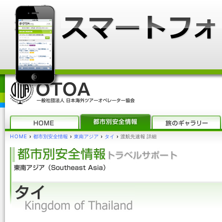
HOME
›
都市別安全情報
›
東南アジア
›
タイ
›
渡航先速報 詳細