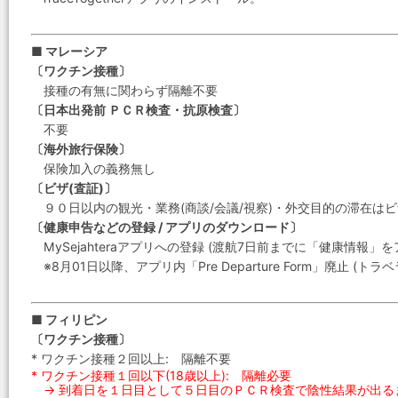
■ マレーシア
〔ワクチン接種〕
接種の有無に関わらず隔離不要
〔日本出発前 ＰＣＲ検査・抗原検査〕
不要
〔海外旅行保険〕
保険加入の義務無し
〔ビザ(査証)〕
９０日以内の観光・業務(商談/会議/視察)・外交目的の滞在は
〔健康申告などの登録 / アプリのダウンロード〕
MySejahteraアプリへの登録 (渡航7日前までに「健康情報」
※8月01日以降、アプリ内「Pre Departure Form」廃止 (ト
■ フィリピン
〔ワクチン接種〕
* ワクチン接種２回以上: 隔離不要
* ワクチン接種１回以下(18歳以上): 隔離必要
→ 到着日を１日目として５日目のＰＣＲ検査で陰性結果が出る