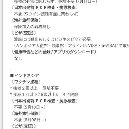
接種の有無に関わらず、隔離不要 (7月11日～)
〔日本出発前 ＰＣＲ検査・抗原検査〕
不要 (ワクチン接種有無に関わらず)
〔海外旅行保険〕
保険加入の義務無し
〔ビザ(査証)〕
渡航には観光もしくはビジネスビザが必要。
(カンボジア大使館・領事館・アライバルVISA・e-VISAにて取
〔健康申告などの登録 / アプリのダウンロード〕
なし
■ インドネシア
〔ワクチン接種〕
* 接種２回以上: 隔離不要
* 接種１回以下(18歳以上): ４泊隔離
〔日本出発前 ＰＣＲ検査・抗原検査〕
不要 (5月18日～)
〔海外旅行保険〕
不要 (6月08日～)
〔ビザ(査証)〕