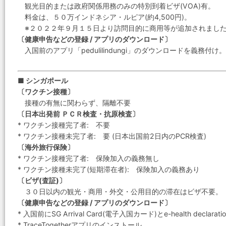
観光目的または政府関係用務のみの特別到着ビザ(VOA)有。
料金は、５０万インドネシア・ルピア(約4,500円)。
※２０２２年９月１５日より訪問目的に商用等が追加されまし
〔健康申告などの登録 / アプリのダウンロード〕
入国前のアプリ「pedulilindungi」のダウンロードを義務付け。
■ シンガポール
〔ワクチン接種〕
接種の有無に関わらず、隔離不要
〔日本出発前 ＰＣＲ検査・抗原検査〕
* ワクチン接種完了者: 不要
* ワクチン接種未完了者: 要 (日本出国前2日内のPCR検査)
〔海外旅行保険〕
* ワクチン接種完了者: 保険加入の義務無し
* ワクチン接種未完了(短期滞在者): 保険加入の義務あり
〔ビザ(査証)〕
３０日以内の観光・商用・外交・公用目的の滞在はビザ不要。
〔健康申告などの登録 / アプリのダウンロード〕
* 入国前にSG Arrival Card(電子入国カード)とe-health decla
* TraceTogetherアプリのインストール。