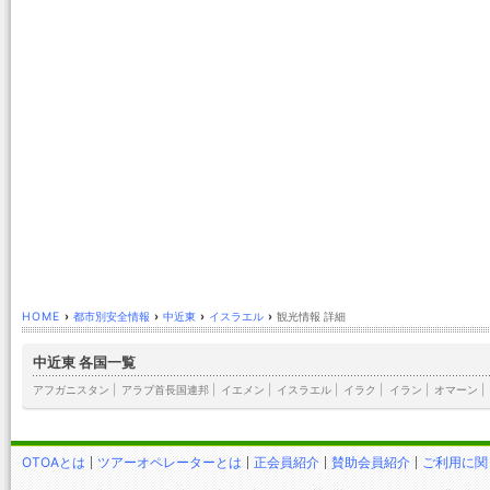
HOME
›
都市別安全情報
›
中近東
›
イスラエル
›
観光情報 詳細
中近東 各国一覧
アフガニスタン
|
アラブ首長国連邦
|
イエメン
|
イスラエル
|
イラク
|
イラン
|
オマーン
|
OTOAとは
ツアーオペレーターとは
正会員紹介
賛助会員紹介
ご利用に関