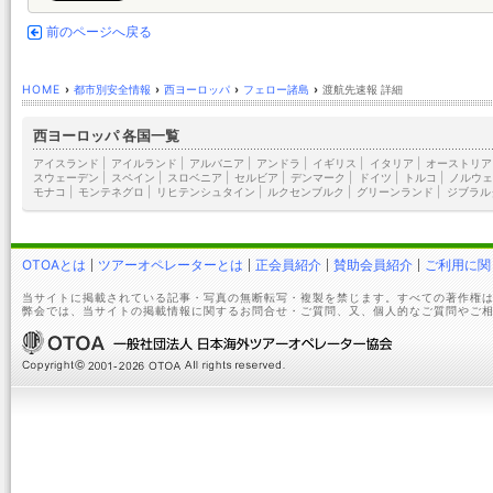
前のページへ戻る
HOME
›
都市別安全情報
›
西ヨーロッパ
›
フェロー諸島
›
渡航先速報 詳細
西ヨーロッパ 各国一覧
アイスランド
|
アイルランド
|
アルバニア
|
アンドラ
|
イギリス
|
イタリア
|
オーストリア
スウェーデン
|
スペイン
|
スロベニア
|
セルビア
|
デンマーク
|
ドイツ
|
トルコ
|
ノルウェ
モナコ
|
モンテネグロ
|
リヒテンシュタイン
|
ルクセンブルク
|
グリーンランド
|
ジブラル
OTOAとは
ツアーオペレーターとは
正会員紹介
賛助会員紹介
ご利用に関
当サイトに掲載されている記事・写真の無断転写・複製を禁じます。すべての著作権は
弊会では、当サイトの掲載情報に関するお問合せ・ご質問、又、個人的なご質問やご相