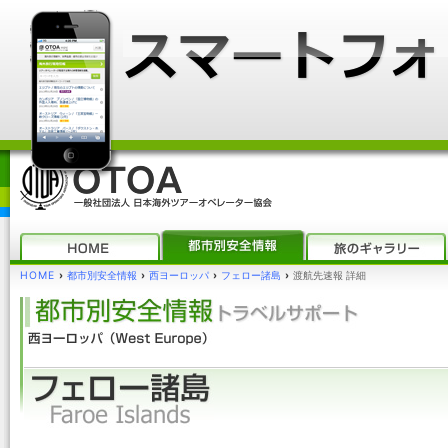
HOME
›
都市別安全情報
›
西ヨーロッパ
›
フェロー諸島
›
渡航先速報 詳細