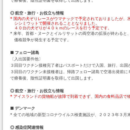
で療養後、陰性証明書を取得して出国します。
◎ 航空・旅行・お役立ち情報
* 国内の犬ぞりレースがウマナックで予定されておりましたが、
シシミウットで開催されることとなりました。
４０台の犬ぞりが４０ｋｍのレースを行う予定です。
* 来年、首都・ヌークとイルリサットの両空港の拡張が終わると、No
価格競争が発生する予定です。
■ フェロー諸島
〔入出国要件他〕
３回目ワクチン接種完了者はパスポートだけで入国、旅行、出国
３回目のワクチン未接種者は、帰路フェロー諸島で空港出発前に
で療養後、陰性証明書を取得して出国します。
◎ 航空・旅行・お役立ち情報
* アイスランドの貨物船が故障で到着できず、国内の食料品店で
■ デンマーク
* 全ての地域の新型コロナウイルス検査施設が、２０２３年３月
◎ 感染症関連情報