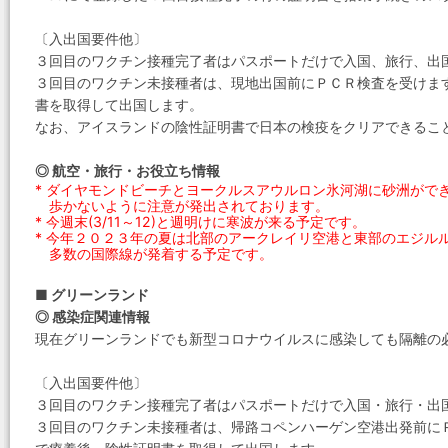
〔入出国要件他〕
３回目のワクチン接種完了者はパスポートだけで入国、旅行、出
３回目のワクチン未接種者は、現地出国前にＰＣＲ検査を受けま
書を取得して出国します。
なお、アイスランドの陰性証明書で日本の検疫をクリアできるこ
◎ 航空・旅行・お役立ち情報
* ダイヤモンドビーチとヨークルスアウルロン氷河湖に砂洲がで
歩かないように注意が発出されております。
* 今週末(3/11～12)と週明けに寒波が来る予定です。
* 今年２０２３年の夏は北部のアークレイリ空港と東部のエジル
多数の国際線が発着する予定です。
■ グリーンランド
◎ 感染症関連情報
現在グリーンランドでも新型コロナウイルスに感染しても隔離の
〔入出国要件他〕
３回目のワクチン接種完了者はパスポートだけで入国・旅行・出
３回目のワクチン未接種者は、帰路コペンハーゲン空港出発前に