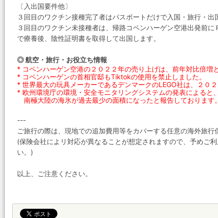
〔入出国要件他〕
３回目のワクチン接種完了者はパスポートだけで入国・旅行・出
３回目のワクチン未接種者は、帰路コペンハーゲン空港出発前に
で療養後、陰性証明書を取得して出国します。
◎ 航空・旅行・お役立ち情報
* コペンハーゲン空港の２０２２年の売り上げは、前年対比倍増
* コペンハーゲンの首相官邸もTiktokの使用を禁止しました。
* 世界最大の玩具メーカーであるデンマークのLEGO社は、２０
* 欧州環境庁の環境・安全モニタリングシステムの発表によると
南極大陸の海氷が過去最少の面積になったと報告しております
---
ご旅行の際は、現地での追加費用等をカバーする任意の海外旅行
(保険会社によリ対応が異なることが想定されますので、予めご利
い。)
以上、ご注意ください。