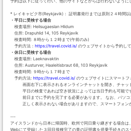
予約は以下に従って行い、他のサイトなどからは行わないように
* レイキャビク市(Reykjavik)： 証明書発行までは原則２４時間以
・平日に受検する場合
検査場所: Heilsugaeslan Hlidum
住所: Drapuhlid 14, 105 Reykjavik
検査時間: ８時から１２時まで(午前のみ)
予約方法：
https://travel.covid.is/
のウェブサイトから予約して
・休日に受検する場合
検査場所: Laeknavaktin
住所: Austurver, Haaleitisbraut 68, 103 Reykjavik
検査時間: ９時から１７時まで
予約方法:
https://travel.covid.is/
のウェブサイトにスマートフ
画面右下に表示されるオンラインチャットを開き、チャット
平日の検査であれば空き状況によっては当日予約も可能です
前日までに予約を完了する必要があります。 なお、パソコン
正しく表示されない場合がありますので、スマートフォンか
---
アイスランドから日本に帰国時、欧州で同日乗り継ぎする場合は、アイ
Webにて登録した３回目接種完了の青の証明書を搭乗手続きのス