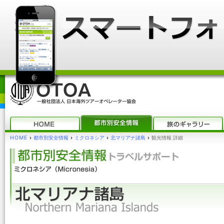
HOME
›
都市別安全情報
›
ミクロネシア
›
北マリアナ諸島
›
観光情報 詳細