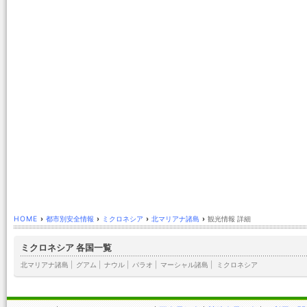
HOME
›
都市別安全情報
›
ミクロネシア
›
北マリアナ諸島
›
観光情報 詳細
ミクロネシア 各国一覧
北マリアナ諸島
|
グアム
|
ナウル
|
パラオ
|
マーシャル諸島
|
ミクロネシア