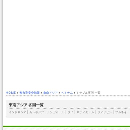
HOME
›
都市別安全情報
›
東南アジア
›
ベトナム
›
トラブル事例 一覧
東南アジア 各国一覧
インドネシア
|
カンボジア
|
シンガポール
|
タイ
|
東ティモール
|
フィリピン
|
ブルネイ
|